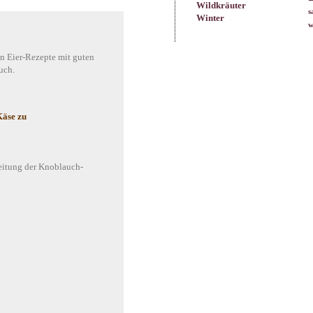
Wildkräuter
s
Winter
w
en Eier-Rezepte mit guten
uch.
Käse zu
eitung der Knoblauch-