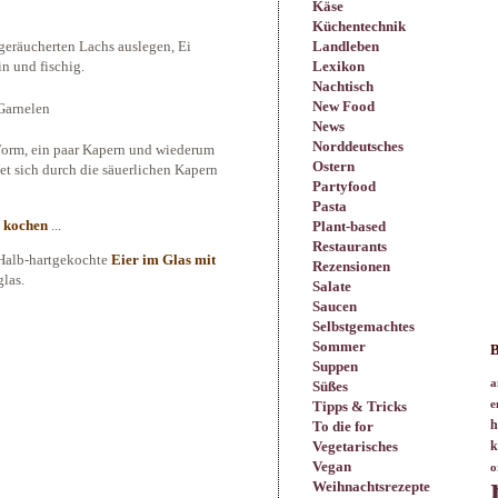
Käse
Küchentechnik
Landleben
geräucherten Lachs auslegen, Ei
Lexikon
in und fischig.
Nachtisch
New Food
News
Norddeutsches
Form, ein paar Kapern und wiederum
Ostern
et sich durch die säuerlichen Kapern
Partyfood
Pasta
e kochen
...
Plant-based
Restaurants
 Halb-hartgekochte
Eier im Glas mit
Rezensionen
las.
Salate
Saucen
Selbstgemachtes
Sommer
B
Suppen
a
Süßes
Tipps & Tricks
e
h
To die for
Vegetarisches
k
Vegan
o
Weihnachtsrezepte