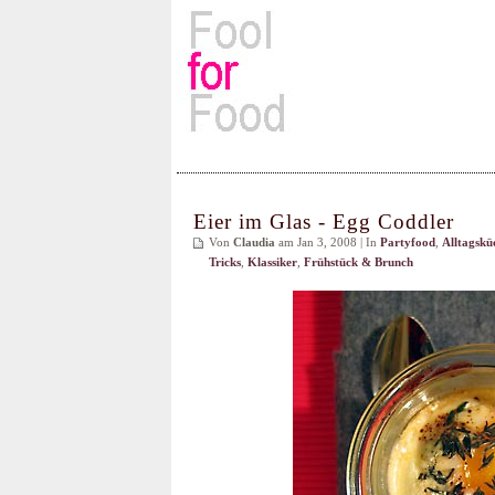
Rezepte, Kochbücher & Kulin
Eier im Glas - Egg Coddler
Von
Claudia
am Jan 3, 2008 | In
Partyfood
,
Alltagskü
Tricks
,
Klassiker
,
Frühstück & Brunch