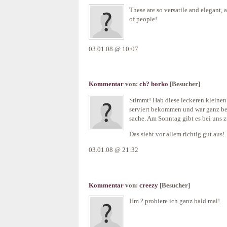
These are so versatile and elegant, 
of people!
03.01.08 @ 10:07
Kommentar
von:
ch? borko
[Besucher]
Stimmt! Hab diese leckeren kleine
serviert bekommen und war ganz beg
sache. Am Sonntag gibt es bei uns z
Das sieht vor allem richtig gut aus!
03.01.08 @ 21:32
Kommentar
von:
creezy
[Besucher]
Hm ? probiere ich ganz bald mal!