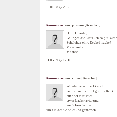
06.01.08 @ 20:25
Kommentar
von:
johanna
[Besucher]
Hallo Claudia,
Gelingen die Eier auch so gut, wenn
Schälchen ohne Deckel mache?
Viele Grüße
Johanna
01.06.09 @ 12:16
Kommentar
von:
victor
[Besucher]
Wunderbar schmeckt auch:
zu erst ein Teelöffel getrüffelte Butt
ein oder zwei Eier,
etwas Lachskaviar und
ein Schuss Sahne.
Alles in den Coddler und geniessen.