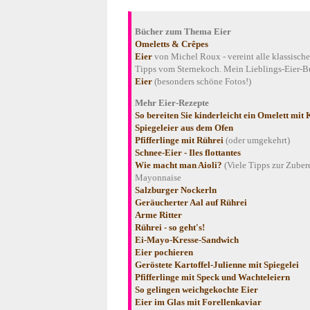
Bücher zum Thema Eier
Omeletts & Crêpes
Eier
von Michel Roux - vereint alle klassisch
Tipps vom Sternekoch. Mein Lieblings-Eier-B
Eier
(besonders schöne Fotos!)
Mehr Eier-Rezepte
So bereiten Sie kinderleicht ein Omelett mit 
Spiegeleier aus dem Ofen
Pfifferlinge mit Rührei
(oder umgekehrt)
Schnee-Eier - Iles flottantes
Wie macht man Aioli?
(Viele Tipps zur Zuber
Mayonnaise
Salzburger Nockerln
Geräucherter Aal auf Rührei
Arme Ritter
Rührei - so geht's!
Ei-Mayo-Kresse-Sandwich
Eier pochieren
Geröstete Kartoffel-Julienne mit Spiegelei
Pfifferlinge mit Speck und Wachteleiern
So gelingen weichgekochte Eier
Eier im Glas mit Forellenkaviar