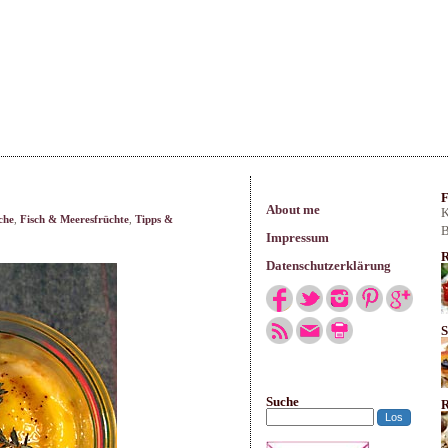
arisches
F
About me
K
che
,
Fisch & Meeresfrüchte
,
Tipps &
B
Impressum
R
Datenschutzerklärung
S
Suche
R