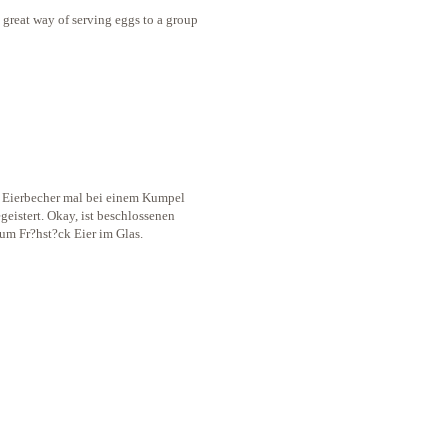
a great way of serving eggs to a group
n Eierbecher mal bei einem Kumpel
eistert. Okay, ist beschlossenen
um Fr?hst?ck Eier im Glas.