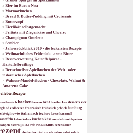
Grüner Spargel im Speckmantel
Eier im Bacon-Nest
Marmorkuchen
Bread & Butter-Pudding mit Croissants
Butterzopf
Eierlikör selbstgemacht
Frittata mit Ziegenkäse und Chorizo
Champignon-Omelette
Senfeier
Jahresrückblick 2010 - die leckersten Rezepte
Weihnachtliches Frühstück - arme Ritter
Resteverwertung Kartoffelpüree -
Kartoffelbratlinge
Der schnellste Apfelkuchen der Welt - oder
toskanischer Apfelkuchen
Walnuss-Mandel-Kuchen - Chocolate, Walnut &
Amaretto Cake
eliebte Rezepte
backen
brot
desserts
eier
merikanisch
beeren
brotbacken
hamburg
ngland
erdbeeren
französisch
frühstück
gebäck
italienisch
efeteig
howto
joghurt
kaese
karamell
kuchen
artoffeln
käse
kekse
kokos
mandeln
mehlspeisen
pasta
restaurants
rangen
ostern
reis
rezensionen
rezept
rhabarber
rind
rucola
sahne
salat
salate