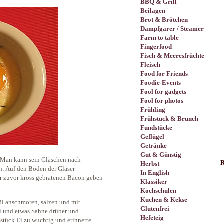
BBQ & Grill
Beilagen
Brot & Brötchen
Dampfgarer / Steamer
Farm to table
Fingerfood
Fisch & Meeresfrüchte
Fleisch
Food for Friends
Foodie-Events
Fool for gadgets
Fool for photos
Frühling
Frühstück & Brunch
Fundstücke
Geflügel
Getränke
Gut & Günstig
r: Man kann sein Gläschen nach
R
Herbst
ch: Auf den Boden der Gläser
In English
er zuvor kross gebratenen Bacon geben
Klassiker
Kochschulen
Kuchen & Kekse
nöl anschmoren, salzen und mit
Glutenfrei
Ei und etwas Sahne drüber und
Hefeteig
hstück Ei zu wuchtig und erinnerte