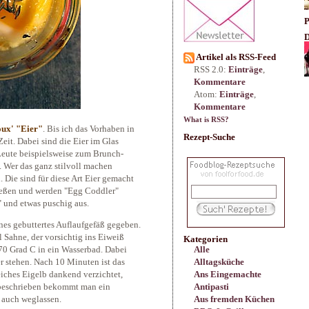
P
D
Artikel als RSS-Feed
RSS 2.0:
Einträge
,
Kommentare
Atom:
Einträge
,
Kommentare
What is RSS?
ux' "Eier"
. Bis ich das Vorhaben in
Rezept-Suche
Zeit. Dabei sind die Eier im Glas
Leute beispielsweise zum Brunch-
. Wer das ganz stilvoll machen
Die sind für diese Art Eier gemacht
ließen und werden "Egg Coddler"
" und etwas puschig aus.
ines gebuttertes Auflaufgefäß gegeben.
 Sahne, der vorsichtig ins Eiweiß
Kategorien
70 Grad C in ein Wasserbad. Dabei
Alle
er stehen. Nach 10 Minuten ist das
Alltagsküche
iches Eigelb dankend verzichtet,
Ans Eingemachte
o beschrieben bekommt man ein
Antipasti
 auch weglassen.
Aus fremden Küchen