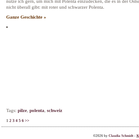
nutze ich gern, um mich mit Polenta einzudecken, die es in der Ost
nicht überall gibt: mit roter und schwarzer Polenta.
Ganze Geschichte »
Tags:
pilze
,
polenta
,
schweiz
1
2
3
4
5
6
>>
©2026 by
Claudia Schmidt
-
K