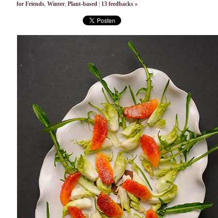
for Friends
,
Winter
,
Plant-based
|
13 feedbacks »