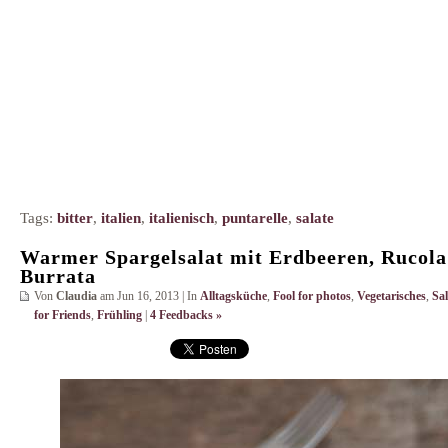
Tags:
bitter
,
italien
,
italienisch
,
puntarelle
,
salate
Warmer Spargelsalat mit Erdbeeren, Rucola
Burrata
Von
Claudia
am Jun 16, 2013 | In
Alltagsküche
,
Fool for photos
,
Vegetarisches
,
Sal
for Friends
,
Frühling
|
4 Feedbacks »