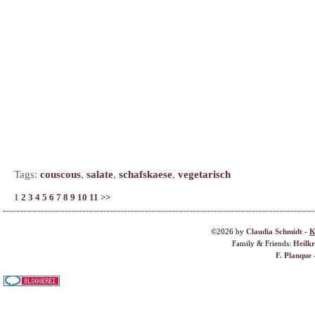
Tags:
couscous
,
salate
,
schafskaese
,
vegetarisch
1
2
3
4
5
6
7
8
9
10
11
>>
©2026 by
Claudia Schmidt
-
K
Family & Friends:
Heilk
F. Planque 