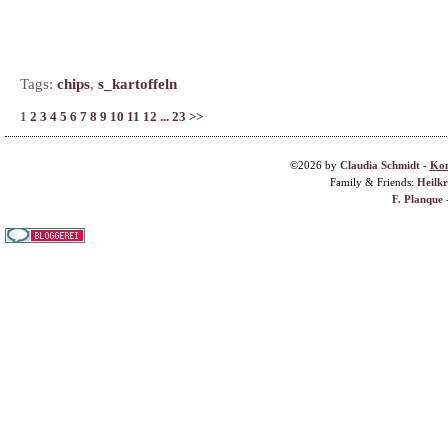
Tags:
chips
,
s_kartoffeln
1
2
3
4
5
6
7
8
9
10
11
12
...
23
>>
©2026 by
Claudia Schmidt
-
Kon
Family & Friends:
Heilk
F. Planque 