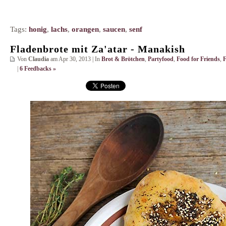
Tags:
honig
,
lachs
,
orangen
,
saucen
,
senf
Fladenbrote mit Za'atar - Manakish
Von
Claudia
am Apr 30, 2013 | In
Brot & Brötchen
,
Partyfood
,
Food for Friends
,
F
|
6 Feedbacks »