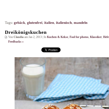
Tags:
gebäck
,
glutenfrei
,
italien
,
italienisch
,
mandeln
Dreikönigskuchen
Von
Claudia
am Jan 2, 2013 | In
Kuchen & Kekse
,
Fool for photos
,
Klassiker
,
Hefe
Feedbacks »