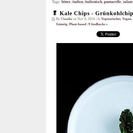
Tags:
bitter
,
italien
,
italienisch
,
puntarelle
,
salate
🥬 Kale Chips - Grünkohlchi
By
Claudia
on Nov 6, 2016 | In
Vegetarisches
,
Vegan
,
Günstig
,
Plant-based
|
9 feedbacks »