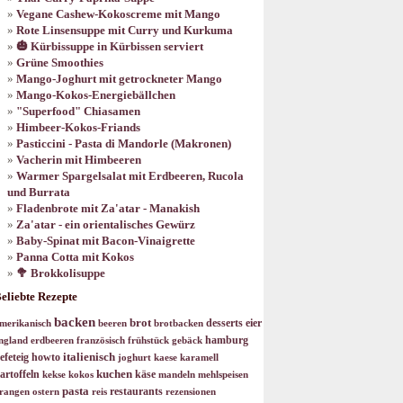
Vegane Cashew-Kokoscreme mit Mango
Rote Linsensuppe mit Curry und Kurkuma
🎃 Kürbissuppe in Kürbissen serviert
Grüne Smoothies
Mango-Joghurt mit getrockneter Mango
Mango-Kokos-Energiebällchen
"Superfood" Chiasamen
Himbeer-Kokos-Friands
Pasticcini - Pasta di Mandorle (Makronen)
Vacherin mit Himbeeren
Warmer Spargelsalat mit Erdbeeren, Rucola
und Burrata
Fladenbrote mit Za'atar - Manakish
Za'atar - ein orientalisches Gewürz
Baby-Spinat mit Bacon-Vinaigrette
Panna Cotta mit Kokos
🥦 Brokkolisuppe
eliebte Rezepte
backen
brot
desserts
eier
merikanisch
beeren
brotbacken
hamburg
ngland
erdbeeren
französisch
frühstück
gebäck
italienisch
efeteig
howto
joghurt
kaese
karamell
kuchen
artoffeln
käse
kekse
kokos
mandeln
mehlspeisen
pasta
restaurants
rangen
ostern
reis
rezensionen