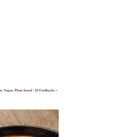
en
,
Vegan
,
Plant-based
|
20 Feedbacks »