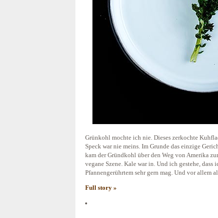
Grünkohl mochte ich nie. Dieses zerkochte Kuhfla
Speck war nie meins. Im Grunde das einzige Gerich
kam der Gründkohl über den Weg von Amerika zurü
vegane Szene. Kale war in. Und ich gestehe, dass i
Pfannengerührtem sehr gern mag. Und vor allem al
Full story »