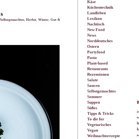
Käse
Küchentechnik
ps
Landleben
Lexikon
Selbstgemachtes
,
Herbst
,
Winter
,
Gut &
Nachtisch
New Food
News
Norddeutsches
Ostern
Partyfood
Pasta
Plant-based
Restaurants
Rezensionen
Salate
Saucen
Selbstgemachtes
Sommer
Suppen
B
Süßes
a
Tipps & Tricks
e
To die for
h
Vegetarisches
k
Vegan
Weihnachtsrezepte
o