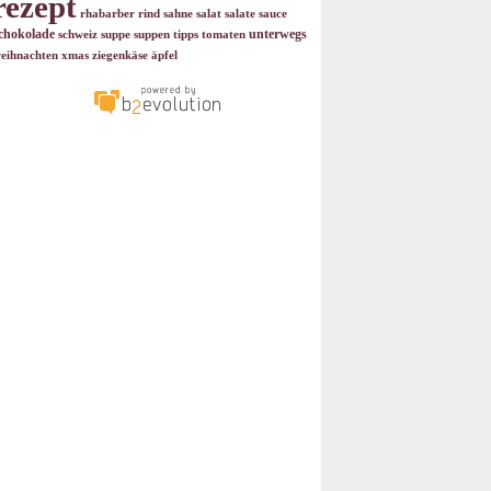
rezept
rhabarber
rind
sahne
salat
salate
sauce
chokolade
unterwegs
schweiz
suppe
suppen
tipps
tomaten
eihnachten
xmas
ziegenkäse
äpfel