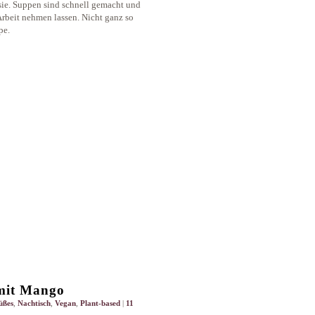
sie. Suppen sind schnell gemacht und
 Arbeit nehmen lassen. Nicht ganz so
pe.
mit Mango
üßes
,
Nachtisch
,
Vegan
,
Plant-based
|
11