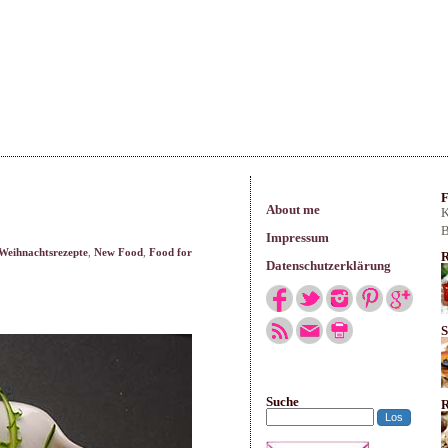
arisches
F
About me
K
B
Impressum
Weihnachtsrezepte
,
New Food
,
Food for
R
Datenschutzerklärung
S
Suche
R