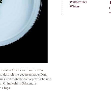
Wildkräuter
Winter
s
w
den ähnelnde Gericht mit fettem
t, dass ich nie gegessen habe. Dann
ck und eroberte die vegetarische und
ch Gründkohl in Salaten, in
s Chips.