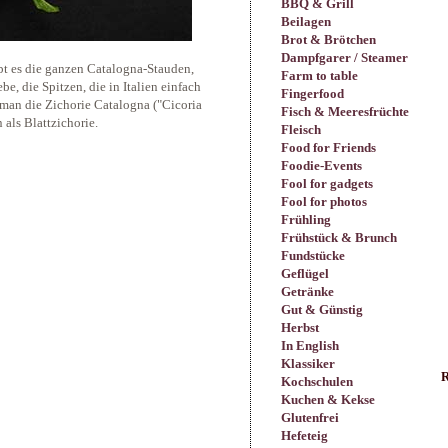
BBQ & Grill
Beilagen
Brot & Brötchen
Dampfgarer / Steamer
t es die ganzen Catalogna-Stauden,
Farm to table
e, die Spitzen, die in Italien einfach
Fingerfood
 man die Zichorie Catalogna ("Cicoria
Fisch & Meeresfrüchte
als Blattzichorie.
Fleisch
Food for Friends
Foodie-Events
Fool for gadgets
Fool for photos
Frühling
Frühstück & Brunch
Fundstücke
Geflügel
Getränke
Gut & Günstig
Herbst
In English
Klassiker
R
Kochschulen
Kuchen & Kekse
Glutenfrei
Hefeteig