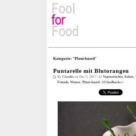
Rezepte, Kochbücher & Kulin
Kategorie: "Plant-based"
Puntarelle mit Blutorangen
By
Claudia
on Dec 3, 2017 | In
Vegetarisches
,
Salate
,
Friends
,
Winter
,
Plant-based
|
13 feedbacks »