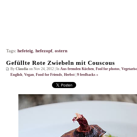
Tags:
hefeteig
,
hefezopf
,
ostern
Gefüllte Rote Zwiebeln mit Couscous
By
Claudia
on Nov 24, 2012 | In
Aus fremden Küchen
,
Fool for photos
,
Vegetaris
English
,
Vegan
,
Food for Friends
,
Herbst
|
9 feedbacks »