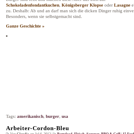
Schokoladenfondantkuchen
,
Königsberger Klopse
oder
Lasagne
e
zu. Deshalb: Ab und an darf man sich die dicken Dinger ruhig einve
Besonders, wenn sie selbstgemacht sind.
Ganze Geschichte »
Tags:
amerikanisch
,
burger
,
usa
Arbeiter-Cordon-Bleu
Von
Claudia
am Jul 6, 2012 | In
Partyfood
,
Fleisch
,
Sommer
,
BBQ & Grill
|
15 Fee