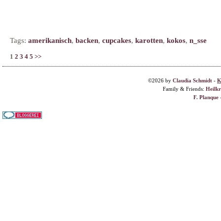
Tags:
amerikanisch
,
backen
,
cupcakes
,
karotten
,
kokos
,
n_sse
1
2
3
4
5
>>
©2026 by
Claudia Schmidt
-
K
Family & Friends:
Heilk
F. Planque 