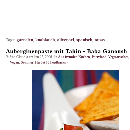
Tags:
garnelen
,
knoblauch
,
olivenoel
,
spanisch
,
tapas
Auberginenpaste mit Tahin - Baba Ganoush
Von
Claudia
am Jun 27, 2006 | In
Aus fremden Küchen
,
Partyfood
,
Vegetarisches
,
Vegan
,
Sommer
,
Herbst
|
8 Feedbacks »