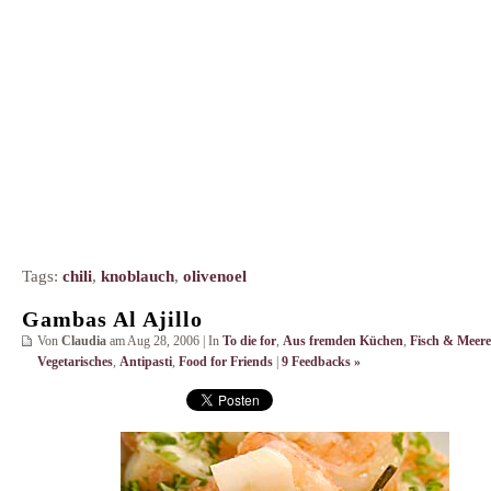
Tags:
chili
,
knoblauch
,
olivenoel
Gambas Al Ajillo
Von
Claudia
am Aug 28, 2006 | In
To die for
,
Aus fremden Küchen
,
Fisch & Meere
Vegetarisches
,
Antipasti
,
Food for Friends
|
9 Feedbacks »