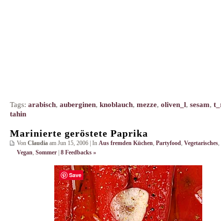
Tags:
arabisch
,
auberginen
,
knoblauch
,
mezze
,
oliven_l
,
sesam
,
t_
tahin
Marinierte geröstete Paprika
Von
Claudia
am Jun 15, 2006 | In
Aus fremden Küchen
,
Partyfood
,
Vegetarisches
,
Vegan
,
Sommer
|
8 Feedbacks »
Save