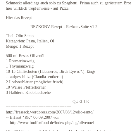
Schmeckt allerdings auch solo zu Spaghetti. Prima auch zu geröstetem Brot
hier wirklich tropfenweise - auf Pizza.
Hier das Rezept:
========== REZKONV-Rezept - RezkonvSuite v1.2
Titel: Olio Santo
Kategorien: Pasta, Italien, Öl
Menge: 1 Rezept
500 ml Bestes Olivenöl
1 Rosmarinzweig
1 Thymianzweig
10-15 Chilischoten (Habaneros, Birds Eye o.?.), längs
-- aufgeschlitzt (Claudia: entkernt)
2 Lorbeerblätter (möglichst frisch)
10 Weisse Pfefferkörner
3 Halbierte Knoblauchzehe
============================ QUELLE
============================
http://fressack.wordpress.com/2007/08/12/olio-santo/
-- Erfasst *RK* 06.09.2007 von
-- http://www.foolforfood.de/index.php/tag/olivenoel: