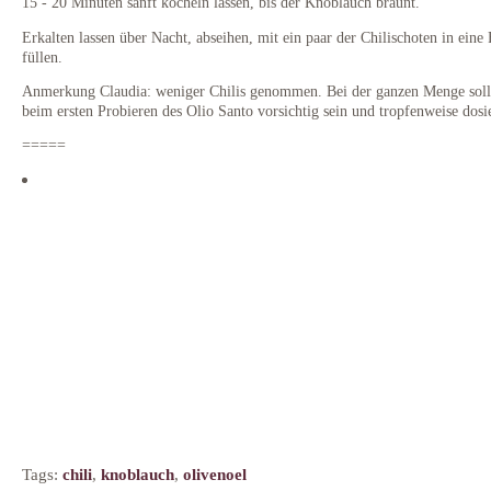
15 - 20 Minuten sanft köcheln lassen, bis der Knoblauch bräunt.
Erkalten lassen über Nacht, abseihen, mit ein paar der Chilischoten in eine 
füllen.
Anmerkung Claudia: weniger Chilis genommen. Bei der ganzen Menge sol
beim ersten Probieren des Olio Santo vorsichtig sein und tropfenweise dosi
=====
Tags:
chili
,
knoblauch
,
olivenoel