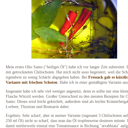
Mein erstes Olio Santo ("heiliges Öl") habe ich vor langer Zeit zubereitet.
mit getrockneten Chilischoten. Hat mich nicht sooo begeistert, weil die Sc
irgendwie zu wenig Schärfe abgegeben haben. Bei
Fressack gab es kürzlic
Variante mit frischen Schoten
. Habe ich in einer gemäßigten Variante aus
Insgesamt habe ich sehr viel weniger angesetzt, denn es sollte nur eine klei
Flasche Würzöl werden. Großer Unterschied zu den meisten Rezepten für O
Santo: Dieses wird leicht geköchelt, außerdem sind als leichte Kräuterbeiga
Lorbeer, Thymian und Rosmarin dabei.
Ergebnis: Sehr scharf, aber in meiner Variante (ingesamt 3 Chilischoten au
250 ml Öl) nicht so scharf, dass man das Öl tropfenweise dosieren müsste. 
damit mittlerweile einmal eine Tomatensauce in Richtung "arrabbiata" aufg