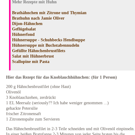
Mehr Rezepte mit Huhn
Brathähnchen mit Zitrone und Thymian
Brathuhn nach Jamie Oliver
Dijon-Hähnchen
Geflügelsalat
Hühnerfond
Hühnersuppe - Schuhbecks Hendlsuppe
Hühnersuppe mit Buchstabennudeln
Gefüllte Hähnchenbrustfilets
Salat mit Hühnerbrust
Scallopine mit Pasta
Hier das Rezept für das Knoblauchhühnchen: (für 1 Person)
200 g Hähnchenbrustfilet (ohne Haut)
Olivenöl
3 Knoblauchzehen, zerdrückt
1 EL Meersalz (seriously?? Ich habe weniger genommen ...)
gehackte Petersilie
frischer Zitronensaft
1 Zitronenspalte zum Servieren
Das Hähnchenbrustfilet in 2-3 Teile schneiden und mit Olivenöl einpinseln.
In einer heißen Bratpfanne 2-3 Minuten von jeder Seite braten bis die