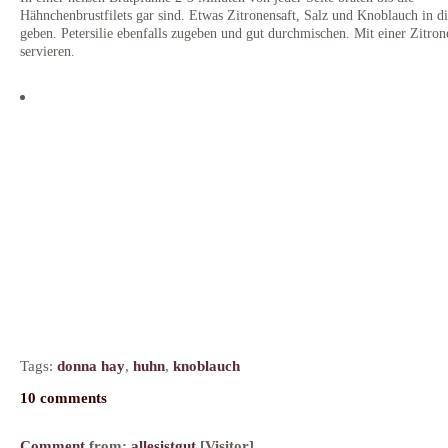
Hähnchenbrustfilets gar sind. Etwas Zitronensaft, Salz und Knoblauch in d
geben. Petersilie ebenfalls zugeben und gut durchmischen. Mit einer Zitron
servieren.
Tags:
donna hay
,
huhn
,
knoblauch
10 comments
Comment
from:
allesistgut
[Visitor]