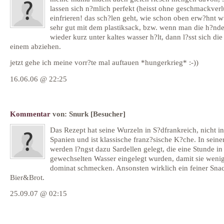
lassen sich n?mlich perfekt (heisst ohne geschmackverl
einfrieren! das sch?len geht, wie schon oben erw?hnt w
sehr gut mit dem plastiksack, bzw. wenn man die h?nd
wieder kurz unter kaltes wasser h?lt, dann l?sst sich die
einem abziehen.
jetzt gehe ich meine vorr?te mal auftauen *hungerkrieg* :-))
16.06.06 @ 22:25
Kommentar
von:
Snurk
[Besucher]
Das Rezept hat seine Wurzeln in S?dfrankreich, nicht in
Spanien und ist klassische franz?sische K?che. In sein
werden l?ngst dazu Sardellen gelegt, die eine Stunde in 
gewechselten Wasser eingelegt wurden, damit sie weni
dominat schmecken. Ansonsten wirklich ein feiner Sna
Bier&Brot.
25.09.07 @ 02:15