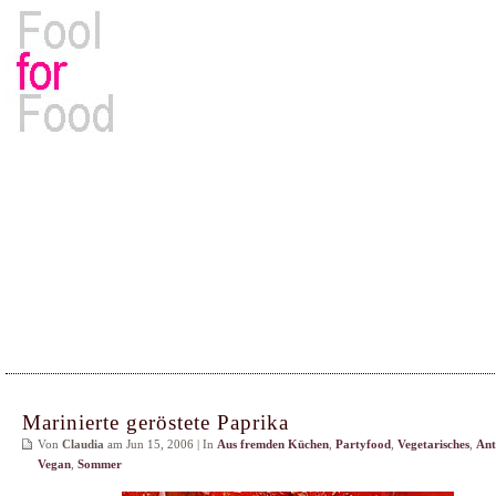
Rezepte, Kochbücher & Kulinarisches
Marinierte geröstete Paprika
Von
Claudia
am Jun 15, 2006 | In
Aus fremden Küchen
,
Partyfood
,
Vegetarisches
,
Ant
Vegan
,
Sommer