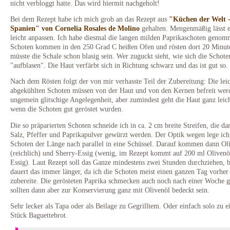
nicht verbloggt hatte. Das wird hiermit nachgeholt!
Bei dem Rezept habe ich mich grob an das Rezept aus
"Küchen der Welt 
Spanien" von Cornelia Rosales de Molino
gehalten. Mengenmäßig lässt e
leicht anpassen. Ich habe diesmal die langen milden Paprikaschoten genom
Schoten kommen in den 250 Grad C heißen Ofen und rösten dort 20 Minut
müsste die Schale schon blasig sein. Wer zuguckt sieht, wie sich die Schote
"aufblasen". Die Haut verfärbt sich in Richtung schwarz und das ist gut so.
Nach dem Rösten folgt der von mir verhasste Teil der Zubereitung: Die lei
abgekühlten Schoten müssen von der Haut und von den Kernen befreit wer
ungemein glitschige Angelegenheit, aber zumindest geht die Haut ganz leich
wenn die Schoten gut geröstet wurden.
Die so präparierten Schoten schneide ich in ca. 2 cm breite Streifen, die da
Salz, Pfeffer und Paprikapulver gewürzt werden. Der Optik wegen lege ich
Schoten der Länge nach parallel in eine Schüssel. Darauf kommen dann Ol
(reichlich) und Sherry-Essig (wenig, im Rezept kommt auf 200 ml Olivenö
Essig). Laut Rezept soll das Ganze mindestens zwei Stunden durchziehen, b
dauert das immer länger, da ich die Schoten meist einen ganzen Tag vorher
zubereite. Die gerösteten Paprika schmecken auch noch nach einer Woche gu
sollten dann aber zur Konservierung ganz mit Olivenöl bedeckt sein.
Sehr lecker als Tapa oder als Beilage zu Gegrilltem. Oder einfach solo zu 
Stück Baguettebrot.