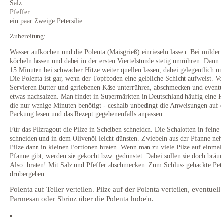
Salz
Pfeffer
ein paar Zweige Petersilie
Zubereitung:
Wasser aufkochen und die Polenta (Maisgrieß) einrieseln lassen. Bei milder
köcheln lassen und dabei in der ersten Viertelstunde stetig umrühren. Dann
15 Minuten bei schwacher Hitze weiter quellen lassen, dabei gelegentlich 
Die Polenta ist gar, wenn der Topfboden eine gelbliche Schicht aufweist. 
Servieren Butter und geriebenen Käse unterrühren, abschmecken und event
etwas nachsalzen. Man findet in Supermärkten in Deutschland häufig eine P
die nur wenige Minuten benötigt - deshalb unbedingt die Anweisungen auf 
Packung lesen und das Rezept gegebenenfalls anpassen.
Für das Pilzragout die Pilze in Scheiben schneiden. Die Schalotten in feine 
schneiden und in dem Olivenöl leicht dünsten. Zwiebeln aus der Pfanne n
Pilze dann in kleinen Portionen braten. Wenn man zu viele Pilze auf einmal
Pfanne gibt, werden sie gekocht bzw. gedünstet. Dabei sollen sie doch bräu
Also: braten! Mit Salz und Pfeffer abschmecken. Zum Schluss gehackte Pete
drübergeben.
Polenta auf Teller verteilen. Pilze auf der Polenta verteilen, eventuel
Parmesan oder Sbrinz über die Polenta hobeln.