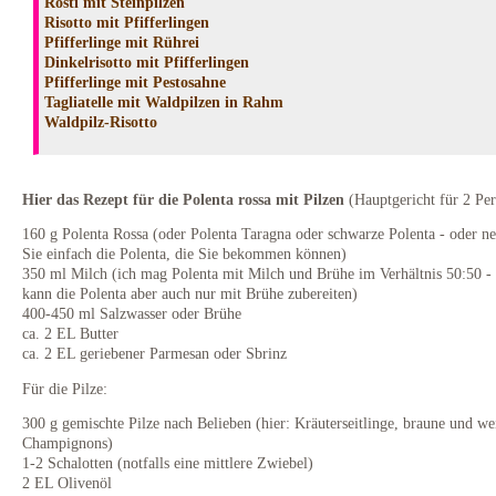
Rösti mit Steinpilzen
Risotto mit Pfifferlingen
Pfifferlinge mit Rührei
Dinkelrisotto mit Pfifferlingen
Pfifferlinge mit Pestosahne
Tagliatelle mit Waldpilzen in Rahm
Waldpilz-Risotto
Hier das Rezept für die Polenta rossa mit Pilzen
(Hauptgericht für 2 Pe
160 g Polenta Rossa (oder Polenta Taragna oder schwarze Polenta - oder 
Sie einfach die Polenta, die Sie bekommen können)
350 ml Milch (ich mag Polenta mit Milch und Brühe im Verhältnis 50:50 -
kann die Polenta aber auch nur mit Brühe zubereiten)
400-450 ml Salzwasser oder Brühe
ca. 2 EL Butter
ca. 2 EL geriebener Parmesan oder Sbrinz
Für die Pilze:
300 g gemischte Pilze nach Belieben (hier: Kräuterseitlinge, braune und we
Champignons)
1-2 Schalotten (notfalls eine mittlere Zwiebel)
2 EL Olivenöl