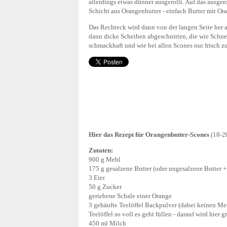
allerdings etwas dünner ausgerollt. Auf das ausge
Schicht aus Orangenbutter - einfach Butter mit O
Das Rechteck wird dann von der langen Seite her a
dann dicke Scheiben abgeschnitten, die wie Schn
schmackhaft und wie bei allen Scones nur frisch z
Hier das Rezept für Orangenbutter-Scones
(18-20
Zutaten:
900 g Mehl
175 g gesalzene Butter (oder ungesalzene Butter +
3 Eier
50 g Zucker
geriebene Schale einer Orange
3 gehäufte Teelöffel Backpulver (dabei keinen Me
Teelöffel so voll es geht füllen - darauf wird hier 
450 ml Milch