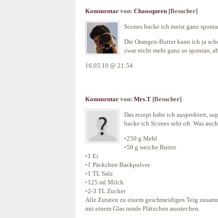
Kommentar
von:
Chaosqueen
[Besucher]
Scones backe ich meist ganz spon
Die Orangen-Butter kann ich ja scho
zwar nicht mehr ganz so spontan, ab
16.05.10 @ 21:54
Kommentar
von:
Mrs.T
[Besucher]
Das rezept habe ich ausprobiert, su
backe ich Scones sehr oft. Was auch
◦250 g Mehl
◦50 g weiche Butter
◦1 Ei
◦1 Päckchen Backpulver
◦1 TL Salz
◦125 ml Milch
◦2-3 TL Zucker
Alle Zutaten zu einem geschmeidigen Teig zusamm
mit einem Glas runde Plätzchen ausstechen.