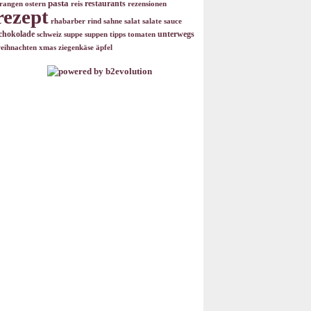
pasta
restaurants
rangen
ostern
reis
rezensionen
rezept
rhabarber
rind
sahne
salat
salate
sauce
chokolade
unterwegs
schweiz
suppe
suppen
tipps
tomaten
eihnachten
xmas
ziegenkäse
äpfel