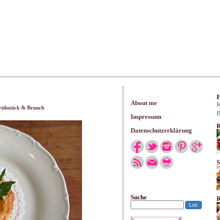
arisches
F
About me
K
rühstück & Brunch
B
Impressum
R
Datenschutzerklärung
S
Suche
R