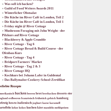
Was soll ich backen?
Guild of Food Writers Awards 2011
Winterlicher Obstsalat
Die Küche im River Café in London, Teil 2
Die Küche im River Café in London, Teil 1
Friday night @ River Cottage
Mushroom Foraging mit John Wright - der
Pilzkurs auf River Cottage
Blackberry & Apple Crumble
River Cottage - Tag 6
River Cottage Bread & Build Course - der
Ofenbau-Kurs
River Cottage - Tag 4
Bridport Farmers' Market
River Cottage - Tag 2 & 3
River Cottage HQ
Kochkurs bei Johann Lafer in Guldental
Das Ballymaloe-Cookery-School-Zertifikat
eliebte Rezepte
backen
brot
desserts
eier
merikanisch
beeren
brotbacken
hamburg
ngland
erdbeeren
französisch
frühstück
gebäck
italienisch
efeteig
howto
joghurt
kaese
karamell
kuchen
artoffeln
käse
kekse
kokos
mandeln
mehlspeisen