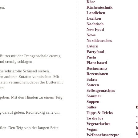
Käse
Küchentechnik
en.
Landleben
Lexikon
Nachtisch
New Food
News
Norddeutsches
Ostern
Partyfood
 Butter mit der Orangenschale cremig
Pasta
nd cremig schlagen.
Plant-based
Restaurants
ne sehr große Schüssel sieben.
Rezensionen
en anderen Zutaten vermischen. Mit
Salate
aten vermischen, dabei die Butter mit
Saucen
en.
Selbstgemachtes
Sommer
geben. Mit den Händen zu einem Teig
Suppen
Süßes
B
g darauf geben. Rechteckig ca. 2 cm
Tipps & Tricks
a
To die for
e
Vegetarisches
ilen. Den Teig von der langen Seite
h
Vegan
k
Weihnachtsrezepte