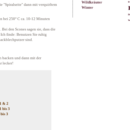
Wildkräuter
o
e "Spiralseite" dann mit verquirltem
Winter
s
n bei 250° C ca. 10-12 Minuten
w
 Bei den Scones sagen sie, dass die
 Ich finde: Benutzen Sie ruhig
 Backblechputzer sind.
h backen und dann mit der
r lecker!
1 & 2
 bis 3
bis 3