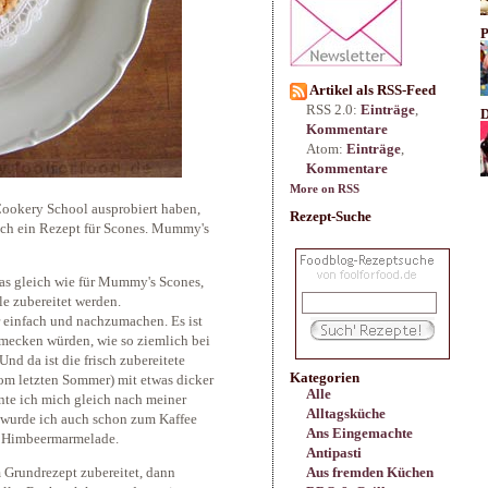
P
Artikel als RSS-Feed
RSS 2.0:
Einträge
,
D
Kommentare
Atom:
Einträge
,
Kommentare
More on RSS
 Cookery School ausprobiert haben,
Rezept-Suche
uch ein Rezept für Scones. Mummy's
das gleich wie für Mummy's Scones,
le zubereitet werden.
hr einfach und nachzumachen. Es ist
chmecken würden, wie so ziemlich bei
Und da ist die frisch zubereitete
Kategorien
om letzten Sommer) mit etwas dicker
Alle
nte ich mich gleich nach meiner
Alltagsküche
wurde ich auch schon zum Kaffee
Ans Eingemachte
nd Himbeermarmelade.
Antipasti
Aus fremden Küchen
 Grundrezept zubereitet, dann