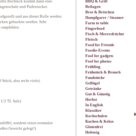
BBQ & Grill
rollte Rechteck kommt dann eine
Beilagen
rangenschale und Puderzucker.
Brot & Brötchen
ufgerollt und aus dieser Rolle werden
Dampfgarer / Steamer
ecken gebacken werden. Sehr
Farm to table
u empfehlen.
Fingerfood
Fisch & Meeresfrüchte
Fleisch
Food for Friends
Foodie-Events
Fool for gadgets
Fool for photos
Frühling
Frühstück & Brunch
Fundstücke
 Stück, also recht viele):
Geflügel
Getränke
Gut & Günstig
Herbst
 1/2 TL Salz)
In English
Klassiker
R
Kochschulen
Kuchen & Kekse
sslöffel, sondern einen normalen
Glutenfrei
großes Gewicht gelegt!)
Hefeteig