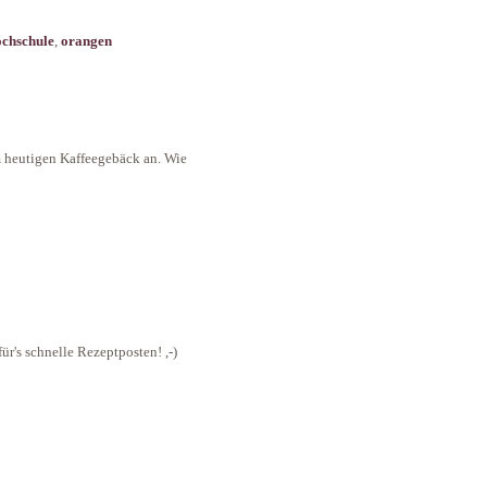
ochschule
,
orangen
 heutigen Kaffeegebäck an. Wie
für's schnelle Rezeptposten! ,-)