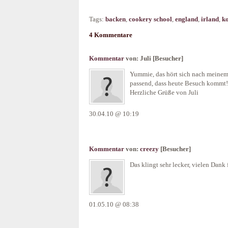
Tags:
backen
,
cookery school
,
england
,
irland
,
k
4 Kommentare
Kommentar
von:
Juli
[Besucher]
Yummie, das hört sich nach meinem
passend, dass heute Besuch kommt!
Herzliche Grüße von Juli
30.04.10 @ 10:19
Kommentar
von:
creezy
[Besucher]
Das klingt sehr lecker, vielen Dank 
01.05.10 @ 08:38