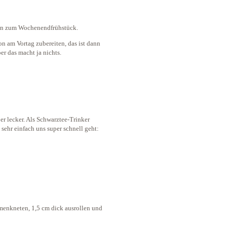
tan zum Wochenendfrühstück.
n am Vortag zubereiten, das ist dann
er das macht ja nichts.
per lecker. Als Schwarztee-Trinker
 sehr einfach uns super schnell geht:
enkneten, 1,5 cm dick ausrollen und