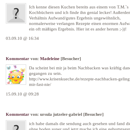
Ich kenne diesen Kuchen bereits aus einem von T.M.`s
Kochbüchern und ich finde ihn genial lecker! Außerdem
Verhältnis Aufwand/gutes Ergebnis ungewöhnlich,
normalerweise verlangen Rezepte einen enormen Aufw
ein oft mäßiges Ergebnis. Hier ist es ander herum ;-))!
03.09.10 @ 16:34
Kommentar
von:
Madeleine
[Besucher]
Da scheint bei mir ja beim Nachbacken was kräftig da
gegangen zu sein.
http://www.krisenkueche.de/rezepte-nachbacken-gelingt
mir-fast-nie/
15.09.10 @ 09:28
Kommentar
von:
ursula jutzeler-gabriel
[Besucher]
ich habe damals die sendung auch gesehen und fand di
ohne boden super und jetzt mache ich eine geburtstagst