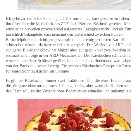
Ich gebe zu, nur seine Sendung auf Vox nur einmal kurz gesehen zu haben.
ihn öfter über die Mediathek des ZDFs bei "Kerners Köchen" gesehen. Mir 
seine seine bisweilen provozierend aufgesetzte Lässigkeit nicht, und als Ti
tatsächlich behauptete, dass niemand den Unterschied zwischen Pulver-
Kartoffelpüree und richtigen gestampften und cremig gerührten Kartoffeln
schmecken würde - da hatte er bei mir verspielt. Der Wechsel zur ARD und
ruhigeren Ein-Mann-Show hat Mälzer aber gut getan - vor zwei Wochen sa
erstmals eine Folge in der ARD-Mediathek an. Der Käsekuchen sah leicht a
wurde in nur einer Schüssel gerührt, brauchte keinen Boden und war - abg
von der Backzeit - schnell fertig. Ein schönes Käsekuchen-Rezept mit Ricott
für einen Sonntagskuchen im Sommer!
Es gibt bei Käsekuchen immer zwei Fraktionen: Die, die einen Boden brau
die, die ganz ohne auskommen. Ich mag beides, aber wenn ein Kuchen schn
den Tisch soll, ist die Variante ohne Boden etwas schneller und unkomplizie