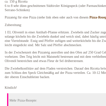
ca. 150 g Ricotta
6 to 8 sehr dünn geschnittenen Südtiroler Königsspeck (oder Parmaschinke
Serrano-Schinken)
Pizzateig für eine Pizza (siehe link oben oder auch von diesem
Pizza-Reze
Zubereitung:
1 EL Olivenöl in einer Antihaft-Pfanne erhitzen. Zwiebeln und Zucker zu
solange köcheln bis die Zwiebeln dunkel und weich sind, dabei häufig umrü
eine Viertelstunde. Essig und Pfeffer zufügen und weiterköcheln bis die Z
leicht eingedickt sind. Mit Salz und Pfeffer abschmecken.
In der Zwischenzeit den Pizzateig ausrollen und den Ofen auf 250 Grad Cel
vorheizen. Den Teig leicht mit Maismehl bestreuen und mit dem verbleibe
Olivenöl bestreichen und etwas Fleur de Sel drüberstreuen.
Die Zwiebelkonfitüre auf dem Fladen verstreichen. Darauf den Ricotta brö
zum Schluss den Speck Gleichmäßig auf der Pizza verteilen. Ca. 10-12 Min
der oberen Einschubleiste backen.
Köstlich!
Mehr Pizza-Rezepte: