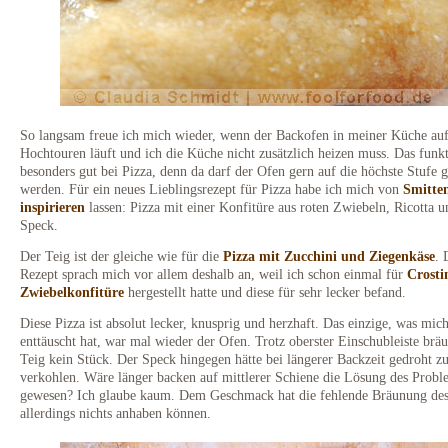
So langsam freue ich mich wieder, wenn der Backofen in meiner Küche au
Hochtouren läuft und ich die Küche nicht zusätzlich heizen muss. Das funkt
besonders gut bei Pizza, denn da darf der Ofen gern auf die höchste Stufe g
werden. Für ein neues Lieblingsrezept für Pizza habe ich mich von
Smitte
inspirieren
lassen: Pizza mit einer Konfitüre aus roten Zwiebeln, Ricotta u
Speck.
Der Teig ist der gleiche wie für die
Pizza mit Zucchini und Ziegenkäse
. 
Rezept sprach mich vor allem deshalb an, weil ich schon einmal für
Crosti
Zwiebelkonfitüre
hergestellt hatte und diese für sehr lecker befand.
Diese Pizza ist absolut lecker, knusprig und herzhaft. Das einzige, was mic
enttäuscht hat, war mal wieder der Ofen. Trotz oberster Einschubleiste bräu
Teig kein Stück. Der Speck hingegen hätte bei längerer Backzeit gedroht z
verkohlen. Wäre länger backen auf mittlerer Schiene die Lösung des Probl
gewesen? Ich glaube kaum. Dem Geschmack hat die fehlende Bräunung des
allerdings nichts anhaben können.