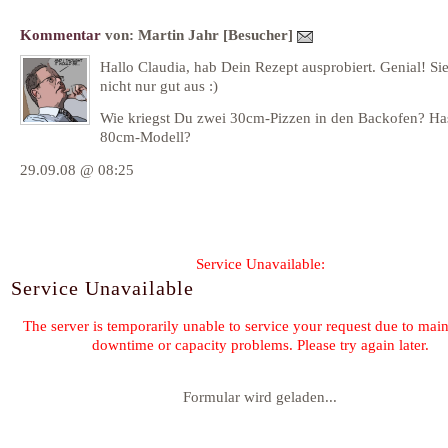
Kommentar
von:
Martin Jahr
[Besucher]
Hallo Claudia, hab Dein Rezept ausprobiert. Genial! Sie
nicht nur gut aus :)
Wie kriegst Du zwei 30cm-Pizzen in den Backofen? Has
80cm-Modell?
29.09.08 @ 08:25
Formular wird geladen...
Kommentar-Feed für diesen Eintrag
« Kaisersemmeln
Chocolate Chunkers - mehr Schoko geh
©2026 by
Claudia Schmidt
-
Ko