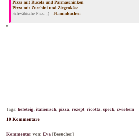
Pizza mit Rucola und Parmaschinken
Pizza mit Zucchini und Ziegenkäse
Schwäbische Pizza ;) -
Flammkuchen
Tags:
hefeteig
,
italienisch
,
pizza
,
rezept
,
ricotta
,
speck
,
zwiebeln
10 Kommentare
Kommentar
von:
Eva
[Besucher]