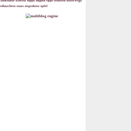
chokolade
unterwegs
schweiz
suppe
suppen
tipps
tomaten
eihnachten
xmas
ziegenkäse
äpfel