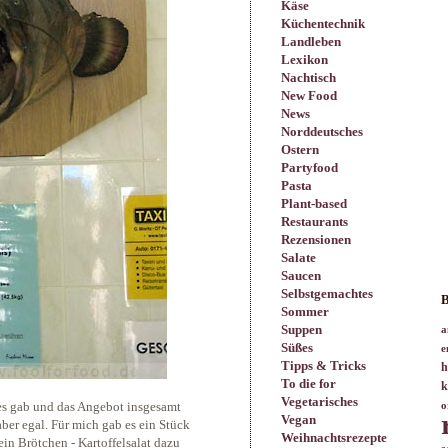
Käse
Küchentechnik
Landleben
Lexikon
Nachtisch
New Food
News
Norddeutsches
Ostern
Partyfood
Pasta
Plant-based
Restaurants
Rezensionen
Salate
Saucen
Selbstgemachtes
B
Sommer
Suppen
a
Süßes
e
Tipps & Tricks
h
To die for
k
Vegetarisches
mes gab und das Angebot insgesamt
o
Vegan
ber egal. Für mich gab es ein Stück
Weihnachtsrezepte
 ein Brötchen - Kartoffelsalat dazu