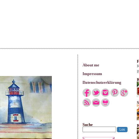
arisches
F
About me
K
B
Impressum
R
Datenschutzerklärung
S
Suche
R