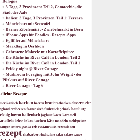
Bologna
3 Tage, 3 Provinzen: Teil 2, Comacchio, die
Stadt der Aale
Italien: 3 Tage, 3 Provinzen. Teil 1: Ferrara
Mönchsbart mit Seeteufel
Bärner Zibelemärit - Zwiebelmarkt in Bern
iPhone-Apps für Foodies - Rezepte-Apps
Eglifilet auf Mönchsbart
Markttag in Oerlikon
Gebratene Makrele mit Kartoffelpüree
Die Küche im River Café in London, Teil 2
Die Küche im River Café in London, Teil 1
Friday night @ River Cottage
Mushroom Foraging mit John Wright - der
Pilzkurs auf River Cottage
River Cottage - Tag 6
eliebte Rezepte
backen
brot
desserts
eier
merikanisch
beeren
brotbacken
hamburg
ngland
erdbeeren
französisch
frühstück
gebäck
italienisch
efeteig
howto
joghurt
kaese
karamell
kuchen
artoffeln
käse
kekse
kokos
mandeln
mehlspeisen
pasta
restaurants
rangen
ostern
reis
rezensionen
rezept
rhabarber
rind
sahne
salat
salate
sauce