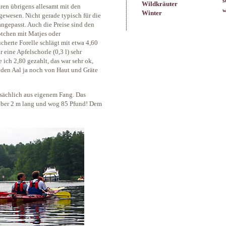
s
Wildkräuter
ären übrigens allesamt mit den
w
Winter
ewesen. Nicht gerade typisch für die
gepasst. Auch die Preise sind den
ötchen mit Matjes oder
cherte Forelle schlägt mit etwa 4,60
 eine Apfelschorle (0,3 l) sehr
ich 2,80 gezahlt, das war sehr ok,
 den Aal ja noch von Haut und Gräte
tsächlich aus eigenem Fang. Das
über 2 m lang und wog 85 Pfund! Dem