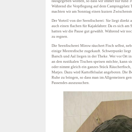
rausgegeben worden, so dass wir immer nur rund 1
Während die Verpflegung auf dem Campingplatz Tr
machten wir am Sonntag einen kurzen Zwischensto
Der Vorteil von der Seenfischerei: Sie liegt direk
auch einen flachen für Kajakfahrer. Da es sich am 
hatten wir die Pause gut gewählt. Während wir noc
zu regnen.
Die Seenfischerei Mirow räuchert Fisch selbst, n
einige Meeresfische zugekauft. Schwerpunkt liegt 
Barsch und Aal liegen in der Theke. Wer vor Ort 
an den rustikalen Tischen speisen möchte, kann s
oder nimmt gleich ein ganzes Stück Räucherfisch,
Matjes. Dazu wird Kartoffelsalat angeboten. Die B
Ruhe zu bringen, so dass man im Allgemeinen genu
Passendes auszusuchen.