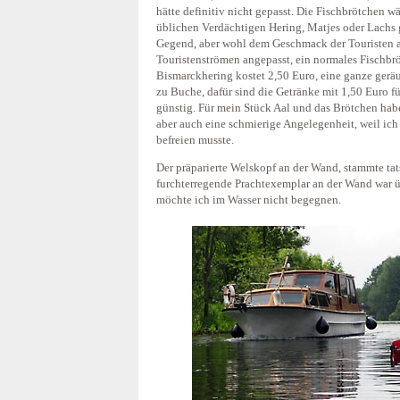
hätte definitiv nicht gepasst. Die Fischbrötchen w
üblichen Verdächtigen Hering, Matjes oder Lachs g
Gegend, aber wohl dem Geschmack der Touristen an
Touristenströmen angepasst, ein normales Fischbr
Bismarckhering kostet 2,50 Euro, eine ganze geräu
zu Buche, dafür sind die Getränke mit 1,50 Euro für
günstig. Für mein Stück Aal und das Brötchen habe 
aber auch eine schmierige Angelegenheit, weil ich
befreien musste.
Der präparierte Welskopf an der Wand, stammte ta
furchterregende Prachtexemplar an der Wand war 
möchte ich im Wasser nicht begegnen.