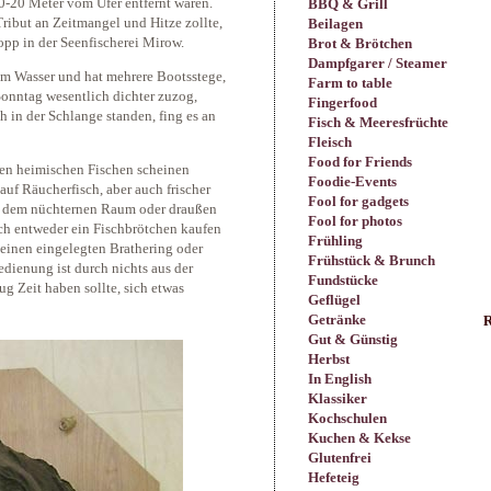
0-20 Meter vom Ufer entfernt waren.
BBQ & Grill
ibut an Zeitmangel und Hitze zollte,
Beilagen
pp in der Seenfischerei Mirow.
Brot & Brötchen
Dampfgarer / Steamer
t am Wasser und hat mehrere Bootsstege,
Farm to table
Sonntag wesentlich dichter zuzog,
Fingerfood
h in der Schlange standen, fing es an
Fisch & Meeresfrüchte
Fleisch
Food for Friends
eben heimischen Fischen scheinen
Foodie-Events
auf Räucherfisch, aber auch frischer
Fool for gadgets
in dem nüchternen Raum oder draußen
Fool for photos
ich entweder ein Fischbrötchen kaufen
Frühling
 einen eingelegten Brathering oder
Frühstück & Brunch
edienung ist durch nichts aus der
Fundstücke
g Zeit haben sollte, sich etwas
Geflügel
Getränke
R
Gut & Günstig
Herbst
In English
Klassiker
Kochschulen
Kuchen & Kekse
Glutenfrei
Hefeteig