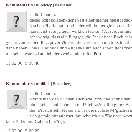
Kommentar
von:
Nicky
[Besucher]
Hallo Claudia,
dieser Schokoladenkuchen ist einer meiner meistgebac
Kuchen ?berhaupt - und jeder will immer gleich das Re
haben, ist aber ja auch wirklich lecker ;) Au?erdem find
sehr witzig, dass alle Blogger, die ?ber dieses Buch sch
genau vom selben Rezept verf?hrt werden, wenn ich mich recht erin
dann haben Chika, Clothilde und Angelika ihn auch schon gebacken.
mir selbst war's glaub ich der zweite oder dritte Post.
13.02.06 @ 09:46
Kommentar
von:
dilek
[Besucher]
Hallo Claudia,
k?nnte man den Kuchen auch wie Brownies schneiden
ohne Teller und Gabel essen !? Ich w?rde ihn gerne Ba
der h?rt sich sehr lecker an. F?r die n?chste M?glichkeit
sich gerade mir anbietet, brauche ich ein "Dessert" wo
kein Teller und Gabeln ben?tigt.
13.02.06 @ 20:29