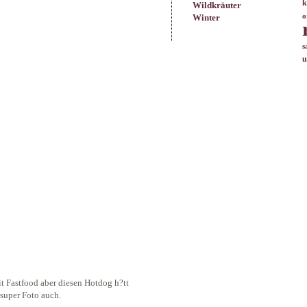
k
Wildkräuter
Winter
o
s
u
it Fastfood aber diesen Hotdog h?tt
 super Foto auch.