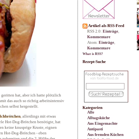
P
Artikel als RSS-Feed
RSS 2.0:
Einträge
,
D
Kommentare
Atom:
Einträge
,
Kommentare
What is RSS?
Rezept-Suche
geritten hat, aber ich hatte plötzlich
it das auch so richtig arbeitsintensiv
chen selbst hergestellt.
Kategorien
Alle
lchbrötchen
, allerdings mit etwas
Alltagsküche
iele Hot-Dog-Brötchen benötigte, hat
Ans Eingemachte
en keine knusprige Kruste, eignen
Antipasti
ben Hot-Dog-Brötchen - eben
Aus fremden Küchen
zubereiten und die 2. Hälfte des