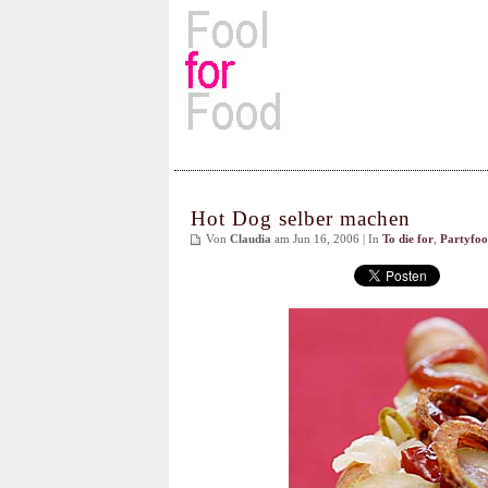
Rezepte, Kochbücher & Kulin
Hot Dog selber machen
Von
Claudia
am Jun 16, 2006 | In
To die for
,
Partyfo