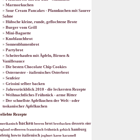
Marmorkuchen
Sour Cream Pancakes - Pfannkuchen mit Saurer
Sahne
Hübsche kleine, runde, geflochtene Brote
Burger vom Grill
Mini-Baguette
Knoblauchbrot
Sonnenblumenbrot
Partybrot
Scheiterhaufen mit Äpfeln, Birnen &
Vanillesauce
Die besten Chocolate Chip Cookies
Osternester - italienisches Osterbrot
Senfeier
Grissini selber backen
Jahresrückblick 2010 - die leckersten Rezepte
Weihnachtliches Frühstück - arme Ritter
Der schnellste Apfelkuchen der Welt - oder
toskanischer Apfelkuchen
eliebte Rezepte
backen
brot
desserts
eier
merikanisch
beeren
brotbacken
hamburg
ngland
erdbeeren
französisch
frühstück
gebäck
italienisch
efeteig
howto
joghurt
kaese
karamell