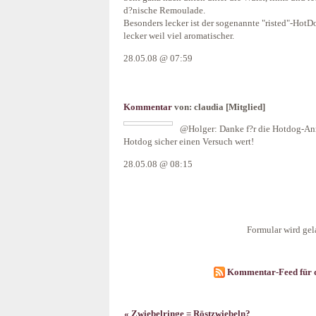
d?nische Remoulade.
Besonders lecker ist der sogenannte "risted"-HotDo
lecker weil viel aromatischer.
28.05.08 @ 07:59
Kommentar
von:
claudia
[Mitglied]
@Holger: Danke f?r die Hotdog-Anr
Hotdog sicher einen Versuch wert!
28.05.08 @ 08:15
Formular wird gela
Kommentar-Feed für d
« Zwiebelringe = Röstzwiebeln?