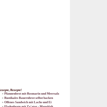
ezepte, Rezepte!
Pfannenbrot mit Rosmarin und Meersalz
Rustikales Bauernbrot selbst backen
Offenes Sandwich mit Lachs und Ei
Fladenbrote mit Za'atar - Manakish