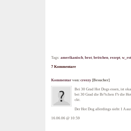
Tags:
amerikanisch
,
brot
,
brötchen
,
rezept
,
w_rs
7 Kommentare
Kommentar
von:
creezy
[Besucher]
Bei 30 Grad Hot Dogs essen, ist ok
bei 30 Grad die Br?tchen f?r die Ho
ckt.
Der Hot Dog allerdings sieht 1 A aus
16.06.06 @ 10:59