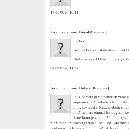
17.06.06 @ 10:11
Kommentar
von:
David
[Besucher]
Lecker!
Bei uns bekommst du deinen Hot Do
Und er schmeckt bestimmt so gut Wi
09.08.07 @ 11:47
Kommentar
von:
Holger
[Besucher]
In D?nemark gibt unendlich viele 
angebratene Zwiebeln oder Schalotte
hlingszwiebeln. R?stzwiebeln sind e
in D?nemark einmal Hotdog mit Rot
Sauerkraut jetzt zum Pflichtprogra
nicht probiert, wichtig f?r den Hot-Dog-Fanatiker 
Senf ganz nach unten unter die Wurst, links und r