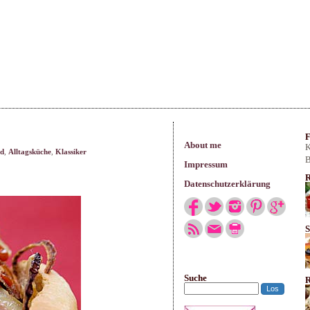
arisches
F
About me
K
od
,
Alltagsküche
,
Klassiker
B
Impressum
R
Datenschutzerklärung
S
Suche
R