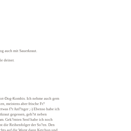
g auch mit Sauerkraut.
e deiner.
Hot-Dog-Kombis. Ich nehme auch gern
n, meistens aber frische Fr?
twas f?r Anf?nger ;-) Ebenso habe ich
kraut gegessen, geh?rt neben
mm. Gek?rnten Senf habe ich noch
ist die Reihenfolger der So?en. Den
echts auf die Wurst dann Ketchup und