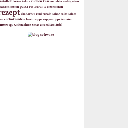
kuchen
artoffeln
käse
kekse
kokos
mandeln
mehlspeisen
pasta
restaurants
rangen
ostern
rezensionen
rezept
rhabarber
rind
rucola
sahne
salat
salate
schokolade
auce
schweiz
suppe
suppen
tipps
tomaten
nterwegs
weihnachten
xmas
ziegenkäse
äpfel