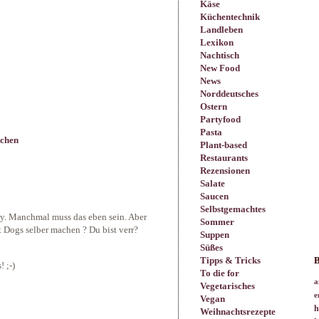
Käse
Küchentechnik
Landleben
Lexikon
Nachtisch
New Food
News
Norddeutsches
Ostern
Partyfood
Pasta
tchen
Plant-based
Restaurants
Rezensionen
Salate
Saucen
Selbstgemachtes
ay. Manchmal muss das eben sein. Aber
Sommer
t Dogs selber machen ? Du bist verr?
Suppen
Süßes
Tipps & Tricks
B
! ;-)
To die for
a
Vegetarisches
e
Vegan
h
Weihnachtsrezepte