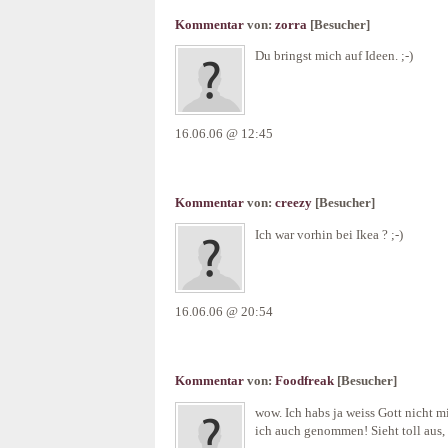
Kommentar
von:
zorra
[Besucher]
Du bringst mich auf Ideen. ;-)
16.06.06 @ 12:45
Kommentar
von:
creezy
[Besucher]
Ich war vorhin bei Ikea ? ;-)
16.06.06 @ 20:54
Kommentar
von:
Foodfreak
[Besucher]
wow. Ich habs ja weiss Gott nicht m
ich auch genommen! Sieht toll aus,