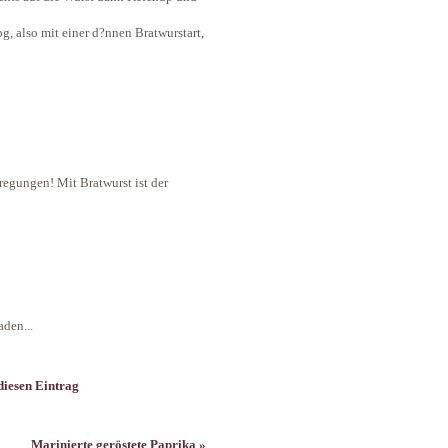
g, also mit einer d?nnen Bratwurstart,
egungen! Mit Bratwurst ist der
den...
iesen Eintrag
Marinierte geröstete Paprika »