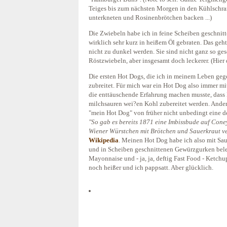
Teiges bis zum nächsten Morgen in den Kühlschra
unterkneten und Rosinenbrötchen backen ...)
Die Zwiebeln habe ich in feine Scheiben geschni
wirklich sehr kurz in heißem Öl gebraten. Das geht
nicht zu dunkel werden. Sie sind nicht ganz so g
Röstzwiebeln, aber insgesamt doch leckerer. (Hier
Die ersten Hot Dogs, die ich in meinem Leben geg
zubreitet. Für mich war ein Hot Dog also immer mit
die enttäuschende Erfahrung machen musste, dass 
milchsauren wei?en Kohl zubereitet werden. Andere
"mein Hot Dog" von früher nicht unbedingt eine de
"So gab es bereits 1871 eine Imbissbude auf Coney
Wiener Würstchen mit Brötchen und Sauerkraut v
Wikipedia
. Meinen Hot Dog habe ich also mit Sau
und in Scheiben geschnittenen Gewürzgurken bele
Mayonnaise und - ja, ja, deftig Fast Food - Ketch
noch heißer und ich pappsatt. Aber glücklich.