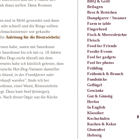
BBQ & Grill
nk draus stellen. Dann Rosinen
Beilagen
Brot & Brötchen
Dampfgarer / Steamer
tten und in Mehl gewendet und dann
Farm to table
 sehr schnell und die Ringe sollten
Fingerfood
eschmacksintensiv wie gekaufte
Fisch & Meeresfrüchte
 die
Anleitung für die Röstzwiebeln
)
Fleisch
Food for Friends
essen habe, waren mit Sauerkraut
Foodie-Events
 Sauerkraut bis ich mit ca. 18 Jahren
Fool for gadgets
Hot Dogs nicht überall mit dem
Fool for photos
rseits habe ich kürzlich gelesen, dass
Frühling
utsche Hot-Dog-Variante darstellte:
Frühstück & Brunch
 Island, in der Frankfurter oder
Fundstücke
erkauft wurden"
, finde ich bei
Geflügel
erkraut, einer Wurst, Röstzwiebeln
Getränke
gt. Dazu kam Senf (körniger),
Gut & Günstig
up. Nach dieser Orgie war die Küche
Herbst
In English
Klassiker
R
Kochschulen
Kuchen & Kekse
Glutenfrei
Hefeteig