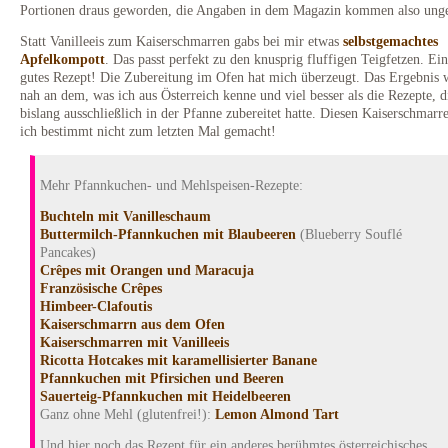
Portionen draus geworden, die Angaben in dem Magazin kommen also unge
Statt Vanilleeis zum Kaiserschmarren gabs bei mir etwas
selbstgemachtes
Apfelkompott
. Das passt perfekt zu den knusprig fluffigen Teigfetzen. Ein
gutes Rezept! Die Zubereitung im Ofen hat mich überzeugt. Das Ergebnis 
nah an dem, was ich aus Österreich kenne und viel besser als die Rezepte, d
bislang ausschließlich in der Pfanne zubereitet hatte. Diesen Kaiserschmarr
ich bestimmt nicht zum letzten Mal gemacht!
Mehr Pfannkuchen- und Mehlspeisen-Rezepte:
Buchteln mit Vanilleschaum
Buttermilch-Pfannkuchen mit Blaubeeren
(Blueberry Souflé
Pancakes)
Crêpes mit Orangen und Maracuja
Französische Crêpes
Himbeer-Clafoutis
Kaiserschmarrn aus dem Ofen
Kaiserschmarren mit Vanilleeis
Ricotta Hotcakes mit karamellisierter Banane
Pfannkuchen mit Pfirsichen und Beeren
Sauerteig-Pfannkuchen mit Heidelbeeren
Ganz ohne Mehl (glutenfrei!):
Lemon Almond Tart
Und hier noch das Rezept für ein anderes berühmtes österreichisches