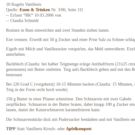
10 Kugeln Vanilleeis
Quelle:
Essen & Trinken
Nr. 3/06; Seite 111
-- Erfasst *RK* 10.03.2006 von
-- Claudia Schmidt
Rosinen in Rum einweichen und zwei Stunden ziehen lassen.
Eier trennen. Eiweiß mit 50 g Zucker und einer Prise Salz zu Schnee schla
Eigelb mit Milch und Vanillezucker verquirlen, das Mehl unterrühren. Eisc
unterheben.
Backblech (Claudia: bei halber Teigmenge eckige Antihaftform (21x25 cm)
genommen) mit Butter einfetten. Teig aufs Backblech geben und mit den R
bestreuen.
Bei 220 Grad C (vorgeheizt) 10-15 Minuten backen (Claudia: 15 Minuten, 
Teig in der Form recht hoch wurde).
150 g Butter in einer Pfanne schmelzen. Den Schmarren mit zwei Gabeln
zerpflücken. Schmarren in der Butter braten, dabei knapp 100 g Zucker ein
lassen, damit der Kaiserschmarren karamelisieren kann.
Die Schmarrenstücke dick mit Puderzucker bestäuben und mit Vanilleeis ser
TIPP
Statt Vanilleeis Kirsch- oder
Apfelkompott
.