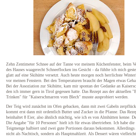
Zehn Zentimeter Schnee auf der Tanne vor meinem Küchenfenster, beim Ve
des Hauses waagerecht Schneeflocken ins Gesicht - da fühlte ich mich gest
glatt auf eine Skihütte versetzt. Auch heute morgen noch herrlichste Winter
vor meinen Fenstern. Bei den Temperaturen braucht der Magen etwas Gehal
Bei der Assoziation zur Skihütte, kam mir spontan der Gedanke an Kaisers
den ich immer gern in Tirol gegessen hatte. Das Rezept aus der aktuellen 
Trinken" für "Kaiserschmarren vom Blech" musste ausprobiert werden.
Der Teig wird zunächst im Ofen gebacken, dann mit zwei Gabeln zerpflück
kommt erst dann mit ordentlich Butter und Zucker in die Pfanne. Das Reze
beinhaltet 8 Eier, also ähnlich mächtig, wie ich es von Almhütten kenne. D
Die Angabe "für 10 Personen" hielt ich für etwas übertrieben. Ich habe die
Teigmenge halbiert und zwei gute Portionen daraus bekommen. Allerdings
nicht als Nachtisch, sondern als Hauptmahlzeit. Als Dessert wären vielleicht