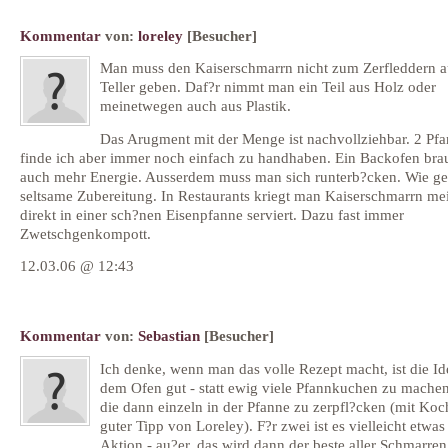
Kommentar
von:
loreley
[Besucher]
Man muss den Kaiserschmarrn nicht zum Zerfleddern a
Teller geben. Daf?r nimmt man ein Teil aus Holz oder
meinetwegen auch aus Plastik.
Das Arugment mit der Menge ist nachvollziehbar. 2 Pf
finde ich aber immer noch einfach zu handhaben. Ein Backofen bra
auch mehr Energie. Ausserdem muss man sich runterb?cken. Wie ge
seltsame Zubereitung. In Restaurants kriegt man Kaiserschmarrn me
direkt in einer sch?nen Eisenpfanne serviert. Dazu fast immer
Zwetschgenkompott.
12.03.06 @ 12:43
Kommentar
von:
Sebastian
[Besucher]
Ich denke, wenn man das volle Rezept macht, ist die Id
dem Ofen gut - statt ewig viele Pfannkuchen zu mache
die dann einzeln in der Pfanne zu zerpfl?cken (mit Koch
guter Tipp von Loreley). F?r zwei ist es vielleicht etwas 
Aktion - au?er, das wird dann der beste aller Schmarren