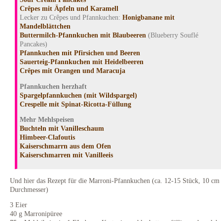
Crêpes mit Äpfeln und Karamell
Lecker zu Crêpes und Pfannkuchen:
Honigbanane mit
Mandelblättchen
Buttermilch-Pfannkuchen mit Blaubeeren
(Blueberry Souflé
Pancakes)
Pfannkuchen mit Pfirsichen und Beeren
Sauerteig-Pfannkuchen mit Heidelbeeren
Crêpes mit Orangen und Maracuja
Pfannkuchen herzhaft
Spargelpfannkuchen (mit Wildspargel)
Crespelle mit Spinat-Ricotta-Füllung
Mehr Mehlspeisen
Buchteln mit Vanilleschaum
Himbeer-Clafoutis
Kaiserschmarrn aus dem Ofen
Kaiserschmarren mit Vanilleeis
Und hier das Rezept für die Marroni-Pfannkuchen (ca. 12-15 Stück, 10 cm
Durchmesser)
3 Eier
40 g Marronipüree