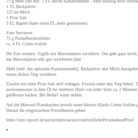
75 g Mehl (bei mir: 1 EL davon Kastanienmehl - hatte zufällig noch welch
1 TL Backpulver
125 ml Milch
1 Prise Salz
3 EL Rapsöl (habe einen EL mehr genommen)
Zum Servieren
75 g Preiselbeerkonfitüre
ca. 4 EL Crème fraîche
Die Eier trennen. Eigelb mit Marronipüree verrühren. Das geht ganz leicht,
das Marronipüree sehr gut verarbeiten lässt.
Mehl (inkl. das optionale Kastanienmehl), Backpulver und Milch dazugebe
einem dicken Teig verrühren.
Eiweiss mit einer Prise Salz steif schlagen. Eiweiss unter den Teig heben. 
portionenweise in dem Öl bei mittlerer Hitze von jeder Seite ca. 2 Minuten
goldbraun backen. Bei Bedarf warm stellen.
Auf die Marroni-Pfannkuchen jeweils einen kleinen Klacks Crème fraîche 
Darauf die eingemachten Preiselbeeren geben.
https://tom.vgwort.de/portal/metis/secure/confirmOrderPersonalizedPixel