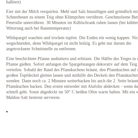
halbiert)
Eier mit der Milch verquirlen. Mehl und Salz hinzufügen und gründlich mi
Schneebesen zu einem Teig ohne Klümpchen verrühren. Geschmolzene But
Petersilie unterrühren. 30 Minuten im Kühlschrank ruhen lassen (bei kühler
Witterung auch bei Raumtemperatur)
Wildspargel waschen und trocken tupfen. Die Enden ein wenig kappen. Nic
wegschneiden, denn Wildspargel ist nicht holzig. Es geht nur darum die
angetrocknete Schnittstelle zu entfernen.
Eine beschichtete Pfanne ausbuttern und erhitzen. Die Hälfte des Teiges in 
Pfanne gießen. Sofort anfangen die Spargelstangen dekorativ auf dem Teig
verteilen. Sobald der Rand des Pfannkuchens bräunt, den Pfannkuchen auf 
großen Topfdeckel gleiten lassen und mithilfe des Deckels den Pfannkuche
wenden. Dann noch ca. 2 Minuten weiterbacken bis auch die 2. Seite bräunt
Pfannkuchen backen. Den ersten entweder mit Alufolie abdecken - wenn d
schnell geht. Sonst abgedeckt im 50° C heißen Ofen warm halten. Mit ein 
Maldon-Salt bestreut servieren.