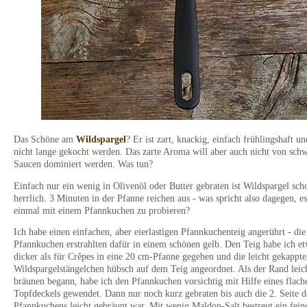
Das Schöne am
Wildspargel
? Er ist zart, knackig, einfach frühlingshaft u
nicht lange gekocht werden. Das zarte Aroma will aber auch nicht von sch
Saucen dominiert werden. Was tun?
Einfach nur ein wenig in Olivenöl oder Butter gebraten ist Wildspargel sch
herrlich. 3 Minuten in der Pfanne reichen aus - was spricht also dagegen, es
einmal mit einem Pfannkuchen zu probieren?
Ich habe einen einfachen, aber eierlastigen Pfannkuchenteig angerührt - die
Pfannkuchen erstrahlten dafür in einem schönen gelb. Den Teig habe ich e
dicker als für Crêpes in eine 20 cm-Pfanne gegeben und die leicht gekappt
Wildspargelstängelchen hübsch auf dem Teig angeordnet. Als der Rand leic
bräunen begann, habe ich den Pfannkuchen vorsichtig mit Hilfe eines flach
Topfdeckels gewendet. Dann nur noch kurz gebraten bis auch die 2. Seite d
Pfannkuchens leicht gebräunt war. Mit wenig Maldon-Salt bestreut ein fein