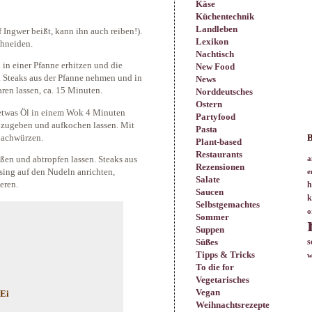
Käse
Küchentechnik
Landleben
 Ingwer beißt, kann ihn auch reiben!).
Lexikon
chneiden.
Nachtisch
 in einer Pfanne erhitzen und die
New Food
. Steaks aus der Pfanne nehmen und in
News
ren lassen, ca. 15 Minuten.
Norddeutsches
Ostern
t etwas Öl in einem Wok 4 Minuten
Partyfood
 zugeben und aufkochen lassen. Mit
Pasta
nachwürzen.
B
Plant-based
Restaurants
en und abtropfen lassen. Steaks aus
a
Rezensionen
ing auf den Nudeln anrichten,
e
Salate
eren.
h
Saucen
k
Selbstgemachtes
o
Sommer
Suppen
Süßes
s
Tipps & Tricks
w
To die for
Vegetarisches
Vegan
 Ei
Weihnachtsrezepte