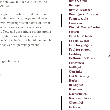
BBQ & Grill
 aus dem Wok mit Teriyaki-Sauce und
Beilagen
n-Nudeln.
Brot & Brötchen
o appetitlich sah der Kohl nach dem
Dampfgarer / Steamer
 nicht mehr aus, insgesamt hätte es
Farm to table
 viel verdampft ist und der Kohl recht
Fingerfood
m Steak war es dann eher etwas
Fisch & Meeresfrüchte
che Note und das spritzig-scharfe Aroma
Fleisch
cht, stattdessen habe ich etwas von
Food for Friends
. Koriander hatte ich leider nur noch
Foodie-Events
 das Gericht perfekt gemacht.
Fool for gadgets
Fool for photos
Frühling
R
Frühstück & Brunch
n geschnitten)
Fundstücke
Geflügel
Getränke
en
Gut & Günstig
Herbst
In English
Klassiker
Kochschulen
Kuchen & Kekse
Glutenfrei
Hefeteig