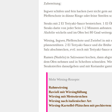
Zubereitung:
Ingwer schälen und fein hacken (wer nicht gern auf
Pfefferschote in dünne Ringe oder feine Streifen s
Steaks mit 2 El Teriyaki-Sauce bestreichen. 1 El Öl
Steaks darin von jeder Seite 1-2 Minuten anbraten
Alufolie wickeln und im Ofen bei 80 Grad weiterga
Wirsing, Ingwer, Pfefferschote und Zwiebel in mi
pfannenrühren. 2 El Teriyaki-Sauce und die Brühe
Salz abschmecken, evtl. noch mit Teriyaki-Sauce 
Ramen (Nudeln) in Salzwasser kochen, dann abgieß
dem Ofen nehmen und in Scheiben schneiden. Wirs
Steakstreifen daraufgeben und mit Koriander garni
Mehr Wirsing-Rezepte:
Rahmwirsing
Ravioli mit Wirsingfüllung
Wirsing mit Mettwürstchen
Wirsing nach italienischer Art
Wirsing-Kartoffel-Plätzchen mit pochiertem