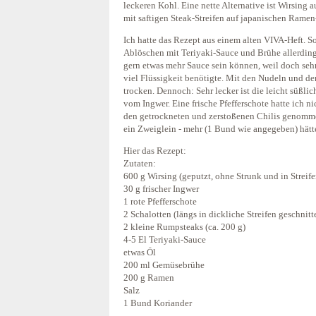
leckeren Kohl. Eine nette Alternative ist Wirsing
mit saftigen Steak-Streifen auf japanischen Rame
Ich hatte das Rezept aus einem alten VIVA-Heft. S
Ablöschen mit Teriyaki-Sauce und Brühe allerdings
gern etwas mehr Sauce sein können, weil doch sehr
viel Flüssigkeit benötigte. Mit den Nudeln und de
trocken. Dennoch: Sehr lecker ist die leicht süßli
vom Ingwer. Eine frische Pfefferschote hatte ich ni
den getrockneten und zerstoßenen Chilis genommen
ein Zweiglein - mehr (1 Bund wie angegeben) hätte
Hier das Rezept:
Zutaten:
600 g Wirsing (geputzt, ohne Strunk und in Streife
30 g frischer Ingwer
1 rote Pfefferschote
2 Schalotten (längs in dickliche Streifen geschnitt
2 kleine Rumpsteaks (ca. 200 g)
4-5 El Teriyaki-Sauce
etwas Öl
200 ml Gemüsebrühe
200 g Ramen
Salz
1 Bund Koriander