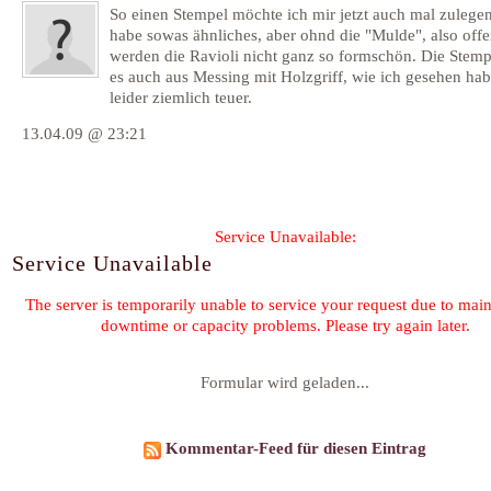
So einen Stempel möchte ich mir jetzt auch mal zulegen
habe sowas ähnliches, aber ohnd die "Mulde", also off
werden die Ravioli nicht ganz so formschön. Die Stemp
es auch aus Messing mit Holzgriff, wie ich gesehen hab
leider ziemlich teuer.
13.04.09 @ 23:21
Formular wird geladen...
Kommentar-Feed für diesen Eintrag
« IMBB 24 - Make a rucola risotto in 30 minutes!
Matjes mit Zwiebeln und
©2026 by
Claudia Schmidt
-
K
Family & Friends:
Heilk
F. Planque 