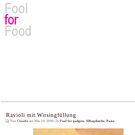
Rezepte, Kochbücher & Kulinarisches
Ravioli mit Wirsingfüllung
Von
Claudia
am Mär 24, 2006 | In
Fool for gadgets
,
Alltagsküche
,
Pasta