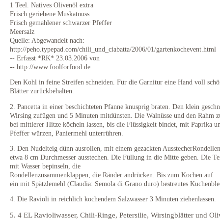
1 Teel. Natives Olivenöl extra
Frisch geriebene Muskatnuss
Frisch gemahlener schwarzer Pfeffer
Meersalz
Quelle: Abgewandelt nach:
http://peho.typepad.com/chili_und_ciabatta/2006/01/gartenkochevent.html
-- Erfasst *RK* 23.03.2006 von
-- http://www.foolforfood.de
Den Kohl in feine Streifen schneiden. Für die Garnitur eine Hand voll sch
Blätter zurückbehalten.
2. Pancetta in einer beschichteten Pfanne knusprig braten. Den klein geschn
Wirsing zufügen und 5 Minuten mitdünsten. Die Walnüsse und den Rahm z
bei mittlerer Hitze köcheln lassen, bis die Flüssigkeit bindet, mit Paprika u
Pfeffer würzen, Paniermehl unterrühren.
3. Den Nudelteig dünn ausrollen, mit einem gezackten AusstecherRondelle
etwa 8 cm Durchmesser ausstechen. Die Füllung in die Mitte geben. Die Te
mit Wasser bepinseln, die
Rondellenzusammenklappen, die Ränder andrücken. Bis zum Kochen auf
ein mit Spätzlemehl (Claudia: Semola di Grano duro) bestreutes Kuchenble
4. Die Ravioli in reichlich kochendem Salzwasser 3 Minuten ziehenlassen.
5. 4 EL Ravioliwasser, Chili-Ringe, Petersilie, Wirsingblätter und Oli