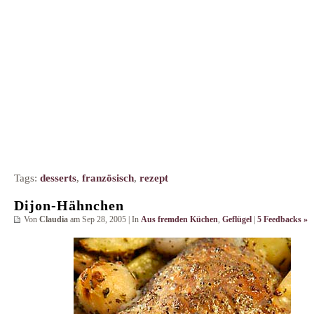
Tags:
desserts
,
französisch
,
rezept
Dijon-Hähnchen
Von
Claudia
am Sep 28, 2005 | In
Aus fremden Küchen
,
Geflügel
|
5 Feedbacks »