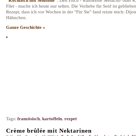
"Kochfisch mit Senfsoße"
. Den Fisch - wahlweise Seelachs- oder K
Filet - mache ich heute nur selten. Die Vorliebe für Senf ist gebliebe
Rezept, dass ich vor Wochen in der "Für Sie" fand reizte mich: Dijon
Hähnchen.
Ganze Geschichte »
Tags:
französisch
,
kartoffeln
,
rezpet
Crème brûlée mit Nektarinen