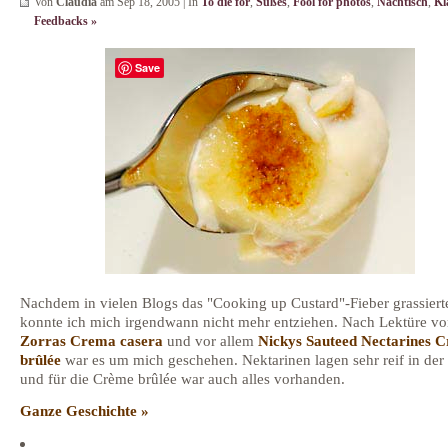
Von
Claudia
am Sep 18, 2005 | In
To die for
,
Süßes
,
Fool for photos
,
Nachtisch
,
Kl
Feedbacks »
Save
Nachdem in vielen Blogs das "Cooking up Custard"-Fieber grassiert
konnte ich mich irgendwann nicht mehr entziehen. Nach Lektüre v
Zorras Crema casera
und vor allem
Nickys Sauteed Nectarines 
brûlée
war es um mich geschehen. Nektarinen lagen sehr reif in de
und für die Crème brûlée war auch alles vorhanden.
Ganze Geschichte »