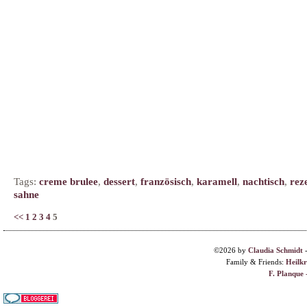
Tags:
creme brulee
,
dessert
,
französisch
,
karamell
,
nachtisch
,
rez
sahne
<<
1
2
3
4
5
©2026 by
Claudia Schmidt
Family & Friends:
Heilk
F. Planque 