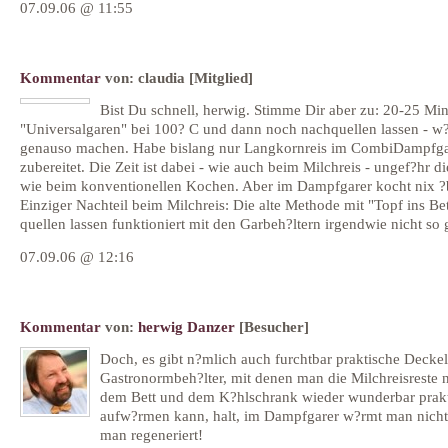
07.09.06 @ 11:55
Kommentar
von:
claudia
[Mitglied]
Bist Du schnell, herwig. Stimme Dir aber zu: 20-25 Mi
"Universalgaren" bei 100? C und dann noch nachquellen lassen - w?
genauso machen. Habe bislang nur Langkornreis im CombiDampfga
zubereitet. Die Zeit ist dabei - wie auch beim Milchreis - ungef?hr di
wie beim konventionellen Kochen. Aber im Dampfgarer kocht nix ?b
Einziger Nachteil beim Milchreis: Die alte Methode mit "Topf ins Be
quellen lassen funktioniert mit den Garbeh?ltern irgendwie nicht so g
07.09.06 @ 12:16
Kommentar
von:
herwig Danzer
[Besucher]
Doch, es gibt n?mlich auch furchtbar praktische Deckel 
Gastronormbeh?lter, mit denen man die Milchreisreste 
dem Bett und dem K?hlschrank wieder wunderbar prak
aufw?rmen kann, halt, im Dampfgarer w?rmt man nicht
man regeneriert!