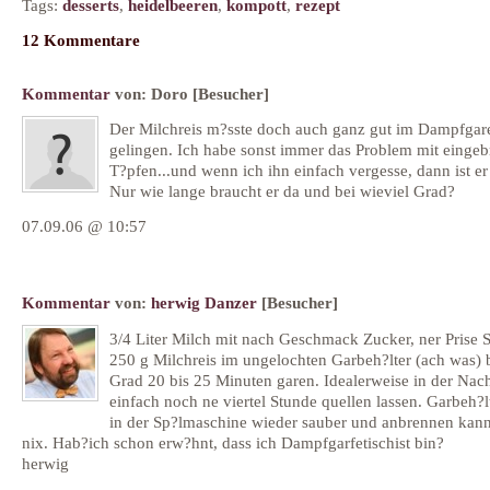
Tags:
desserts
,
heidelbeeren
,
kompott
,
rezept
12 Kommentare
Kommentar
von:
Doro
[Besucher]
Der Milchreis m?sste doch auch ganz gut im Dampfgar
gelingen. Ich habe sonst immer das Problem mit einge
T?pfen...und wenn ich ihn einfach vergesse, dann ist e
Nur wie lange braucht er da und bei wieviel Grad?
07.09.06 @ 10:57
Kommentar
von:
herwig Danzer
[Besucher]
3/4 Liter Milch mit nach Geschmack Zucker, ner Prise S
250 g Milchreis im ungelochten Garbeh?lter (ach was) 
Grad 20 bis 25 Minuten garen. Idealerweise in der Na
einfach noch ne viertel Stunde quellen lassen. Garbeh?l
in der Sp?lmaschine wieder sauber und anbrennen kan
nix. Hab?ich schon erw?hnt, dass ich Dampfgarfetischist bin?
herwig