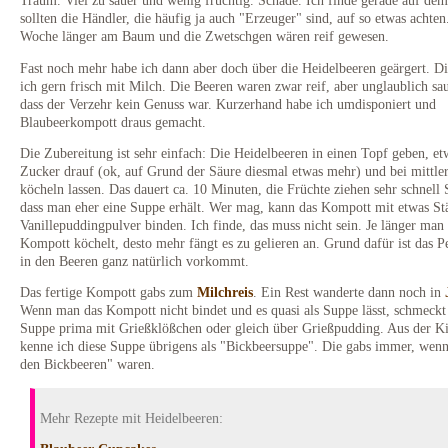
Traum. Viel zu sauer und wenig fruchtig. Schade. Ich finde gerade auf de
sollten die Händler, die häufig ja auch "Erzeuger" sind, auf so etwas achten
Woche länger am Baum und die Zwetschgen wären reif gewesen.
Fast noch mehr habe ich dann aber doch über die Heidelbeeren geärgert. Di
ich gern frisch mit Milch. Die Beeren waren zwar reif, aber unglaublich sau
dass der Verzehr kein Genuss war. Kurzerhand habe ich umdisponiert und
Blaubeerkompott draus gemacht.
Die Zubereitung ist sehr einfach: Die Heidelbeeren in einen Topf geben, et
Zucker drauf (ok, auf Grund der Säure diesmal etwas mehr) und bei mittler
köcheln lassen. Das dauert ca. 10 Minuten, die Früchte ziehen sehr schnell S
dass man eher eine Suppe erhält. Wer mag, kann das Kompott mit etwas St
Vanillepuddingpulver binden. Ich finde, das muss nicht sein. Je länger man
Kompott köchelt, desto mehr fängt es zu gelieren an. Grund dafür ist das Pe
in den Beeren ganz natürlich vorkommt.
Das fertige Kompott gabs zum
Milchreis
. Ein Rest wanderte dann noch in
Wenn man das Kompott nicht bindet und es quasi als Suppe lässt, schmeckt
Suppe prima mit Grießklößchen oder gleich über Grießpudding. Aus der Ki
kenne ich diese Suppe übrigens als "Bickbeersuppe". Die gabs immer, wenn
den Bickbeeren" waren.
Mehr Rezepte mit Heidelbeeren: