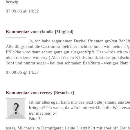
herwig
07.09.06 @ 14:32
Kommentar
von:
claudia
[Mitglied]
Ja, ich habe sogar einen Deckel f?r einen gro?en Beh?lt
Allerdings sind die Gastronormbeh?lter nicht so hoch wie meine T?p
F?llh?he wird dann schon ganz gut ausgesch?pft. Das w?rde ich im 
nicht riskieren wollen ;-) Aber f?r den K?hlschrank ist das praktische
Topf und nimmt sogar - bei den schmalen Beh?ltern - weniger Platz
07.09.06 @ 14:37
Kommentar
von:
creezy
[Besucher]
Ist mir alles egal, kann mir das jetzt bitte jemand ans Be
bringen? Ich wette, da w?rde mir wirklich die Welt etw
ner machen! ;-(
Bitte!!!
pssss, Milchreis im Dampfgarer, Leute ? jetzt h?rt mir aber uff. Det 