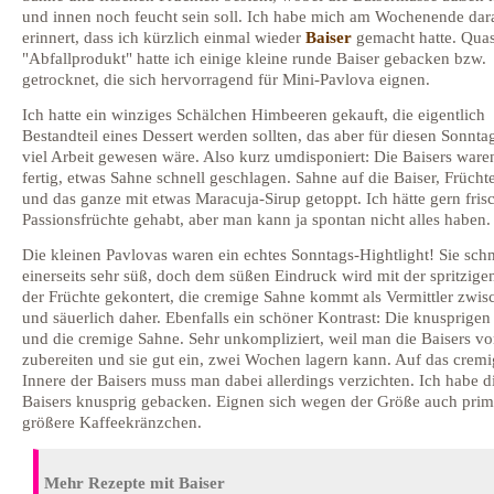
und innen noch feucht sein soll. Ich habe mich am Wochenende dar
erinnert, dass ich kürzlich einmal wieder
Baiser
gemacht hatte. Quas
"Abfallprodukt" hatte ich einige kleine runde Baiser gebacken bzw.
getrocknet, die sich hervorragend für Mini-Pavlova eignen.
Ich hatte ein winziges Schälchen Himbeeren gekauft, die eigentlich
Bestandteil eines Dessert werden sollten, das aber für diesen Sonnta
viel Arbeit gewesen wäre. Also kurz umdisponiert: Die Baisers ware
fertig, etwas Sahne schnell geschlagen. Sahne auf die Baiser, Frücht
und das ganze mit etwas Maracuja-Sirup getoppt. Ich hätte gern fris
Passionsfrüchte gehabt, aber man kann ja spontan nicht alles haben.
Die kleinen Pavlovas waren ein echtes Sonntags-Hightlight! Sie sc
einerseits sehr süß, doch dem süßen Eindruck wird mit der spritzige
der Früchte gekontert, die cremige Sahne kommt als Vermittler zwis
und säuerlich daher. Ebenfalls ein schöner Kontrast: Die knusprigen
und die cremige Sahne. Sehr unkompliziert, weil man die Baisers vo
zubereiten und sie gut ein, zwei Wochen lagern kann. Auf das crem
Innere der Baisers muss man dabei allerdings verzichten. Ich habe d
Baisers knusprig gebacken. Eignen sich wegen der Größe auch prim
größere Kaffeekränzchen.
Mehr Rezepte mit Baiser