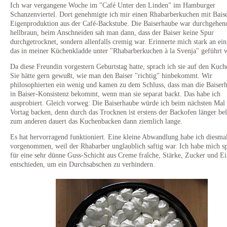
Ich war vergangene Woche im "Café Unter den Linden" im Hamburger
Schanzenviertel. Dort genehmigte ich mir einen Rhabarberkuchen mit Bais
Eigenproduktion aus der Café-Backstube. Die Baiserhaube war durchgehen
hellbraun, beim Anschneiden sah man dann, dass der Baiser keine Spur
durchgetrocknet, sondern allenfalls cremig war. Erinnerte mich stark an ein
das in meiner Küchenkladde unter "Rhabarberkuchen à la Svenja" geführt 
Da diese Freundin vorgestern Geburtstag hatte, sprach ich sie auf den Kuch
Sie hätte gern gewußt, wie man den Baiser "richtig" hinbekommt. Wir
philosophierten ein wenig und kamen zu dem Schluss, dass man die Baiser
in Baiser-Konsistenz bekommt, wenn man sie separat backt. Das habe ich
ausprobiert. Gleich vorweg: Die Baiserhaube würde ich beim nächsten Mal
Vortag backen, denn durch das Trocknen ist erstens der Backofen länger be
zum anderen dauert das Kuchenbacken dann ziemlich lange.
Es hat hervorragend funktioniert. Eine kleine Abwandlung habe ich diesma
vorgenommen, weil der Rhabarber unglaublich saftig war. Ich habe mich s
für eine sehr dünne Guss-Schicht aus Creme fraîche, Stärke, Zucker und Ei
entschieden, um ein Durchsabschen zu verhindern.