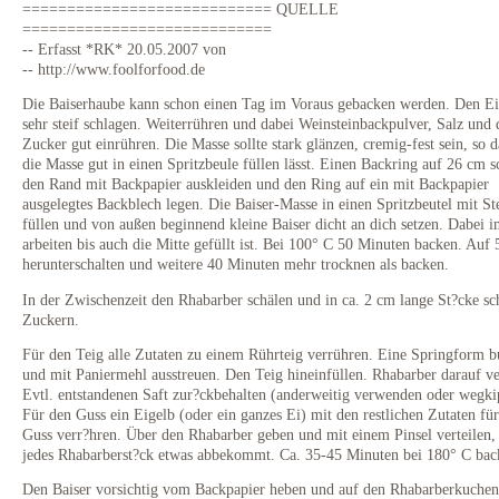
============================ QUELLE
============================
-- Erfasst *RK* 20.05.2007 von
-- http://www.foolforfood.de
Die Baiserhaube kann schon einen Tag im Voraus gebacken werden. Den E
sehr steif schlagen. Weiterrühren und dabei Weinsteinbackpulver, Salz und 
Zucker gut einrühren. Die Masse sollte stark glänzen, cremig-fest sein, so d
die Masse gut in einen Spritzbeule füllen lässt. Einen Backring auf 26 cm s
den Rand mit Backpapier auskleiden und den Ring auf ein mit Backpapier
ausgelegtes Backblech legen. Die Baiser-Masse in einen Spritzbeutel mit St
füllen und von außen beginnend kleine Baiser dicht an dich setzen. Dabei i
arbeiten bis auch die Mitte gefüllt ist. Bei 100° C 50 Minuten backen. Auf
herunterschalten und weitere 40 Minuten mehr trocknen als backen.
In der Zwischenzeit den Rhabarber schälen und in ca. 2 cm lange St?cke sc
Zuckern.
Für den Teig alle Zutaten zu einem Rührteig verrühren. Eine Springform b
und mit Paniermehl ausstreuen. Den Teig hineinfüllen. Rhabarber darauf ve
Evtl. entstandenen Saft zur?ckbehalten (anderweitig verwenden oder wegki
Für den Guss ein Eigelb (oder ein ganzes Ei) mit den restlichen Zutaten fü
Guss verr?hren. Über den Rhabarber geben und mit einem Pinsel verteilen, 
jedes Rhabarberst?ck etwas abbekommt. Ca. 35-45 Minuten bei 180° C bac
Den Baiser vorsichtig vom Backpapier heben und auf den Rhabarberkuchen