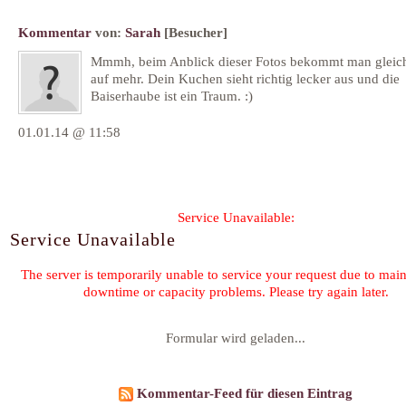
Kommentar
von:
Sarah
[Besucher]
Mmmh, beim Anblick dieser Fotos bekommt man gleic
auf mehr. Dein Kuchen sieht richtig lecker aus und die
Baiserhaube ist ein Traum. :)
01.01.14 @ 11:58
Formular wird geladen...
Kommentar-Feed für diesen Eintrag
« Harald Wohlfahrts "Kunst und Magie in der Küche"
Knusprige Mandelbl
©2026 by
Claudia Schmidt
-
K
Family & Friends:
Heilk
F. Planque 