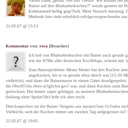
Vielen Dank, genau ?ber das Thema "wie kommt der pe
Baiser auf den Rhabarberkuchen?" wurde gestern im H
Kaltmamsell heftig gegr?belt. Mein Versuch misslang. 
Methode hier sieht erheblich erfolgsversprechender aus
21.05.07 @ 15:53
Kommentar
von:
rosa
[Besucher]
Ich hab son Rhabarberkuchen mit Baiser auch gerade g
wie die H?lfte aller deutschen Kochblogs, scheint mir :)
Zum Baiserproblem: Meine Mutter hat den Kuchen imm
angebacken, bis er so gerade eben durch war (15-20 M
vielleicht), und dann die Baisermasse in einem Gitter draufgespritzt,
die Oberfl?che eben m?glichst gro? war, und dann Kuchen samt Bai
getrocknet. Hat immer super geklappt, an meinem Rhabarberkuchen
(bislang ohne Spritzt?lle) feile ich aber noch.
Durchsapschen tut der Baiser ?brigens aus mysteri?sen Gr?nden nich
Vielleicht, weil der Kuchen immer am zweiten Tag aufgegessen ist?
21.05.07 @ 19:01