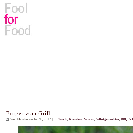
Rezepte, Kochbücher & Kulinarisches
Burger vom Grill
Von
Claudia
am Jul 30, 2012 | In
Fleisch
,
Klassiker
,
Saucen
,
Selbstgemachtes
,
BBQ & G