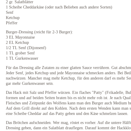
2 gr. Salatblätter
1 Scheibe Cheddarkäse (oder nach Belieben auch andere Sorten)
Senf
Ketchup
Pfeffer
Burger-Dressing (reicht für 2-3 Burger):
3 EL Mayonnaise
2 EL Ketchup
1/2 TL Senf (Dijonsenf)
1 TL grober Senf
1 TL Gurkenwasser
Für das Dressing alle Zutaten zu einer glatten Sauce verrühren. Gut absch
Jeder Senf, jedes Ketchup und jede Mayonnaise schmecken anders. Bei Bed
nachwürzen. Mancher mag mehr Ketchup, für den anderen darf es mehr Se
gar mehr Gurkenwasser sein.
Das Hack mit Salz und Pfeffer würzen. Ein flaches "Patty" (Frikadelle, Bul
formen und auf beiden Seiten braten bis es nicht mehr roh ist. Je nach Quali
Fleisches und Zeitpunkt des Wolfens kann man den Burger auch Medium br
Auf dem Grill direkt auf den Kohlen. Nach dem ersten Wenden kann man 
eine Scheibe Cheddar auf das Patty geben und den Käse schmelzen lassen.
Das Brötchen aufschneiden. Wer mag, röstet es vorher. Auf die untere Hälf
Dressing geben, dann ein Salatblatt drauflegen. Darauf kommt der Hackklo