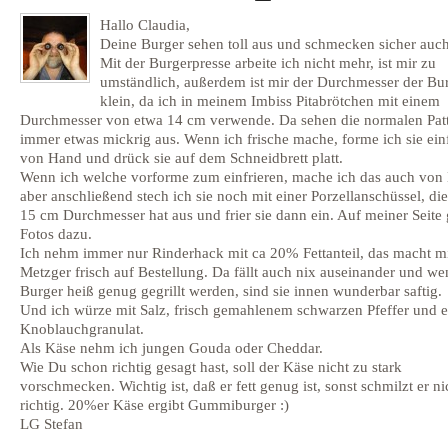
Hallo Claudia,
Deine Burger sehen toll aus und schmecken sicher auch
Mit der Burgerpresse arbeite ich nicht mehr, ist mir zu
umständlich, außerdem ist mir der Durchmesser der Bu
klein, da ich in meinem Imbiss Pitabrötchen mit einem
Durchmesser von etwa 14 cm verwende. Da sehen die normalen Patt
immer etwas mickrig aus. Wenn ich frische mache, forme ich sie ein
von Hand und drück sie auf dem Schneidbrett platt.
Wenn ich welche vorforme zum einfrieren, mache ich das auch von
aber anschließend stech ich sie noch mit einer Porzellanschüssel, di
15 cm Durchmesser hat aus und frier sie dann ein. Auf meiner Seite 
Fotos dazu.
Ich nehm immer nur Rinderhack mit ca 20% Fettanteil, das macht m
Metzger frisch auf Bestellung. Da fällt auch nix auseinander und we
Burger heiß genug gegrillt werden, sind sie innen wunderbar saftig.
Und ich würze mit Salz, frisch gemahlenem schwarzen Pfeffer und 
Knoblauchgranulat.
Als Käse nehm ich jungen Gouda oder Cheddar.
Wie Du schon richtig gesagt hast, soll der Käse nicht zu stark
vorschmecken. Wichtig ist, daß er fett genug ist, sonst schmilzt er ni
richtig. 20%er Käse ergibt Gummiburger :)
LG Stefan