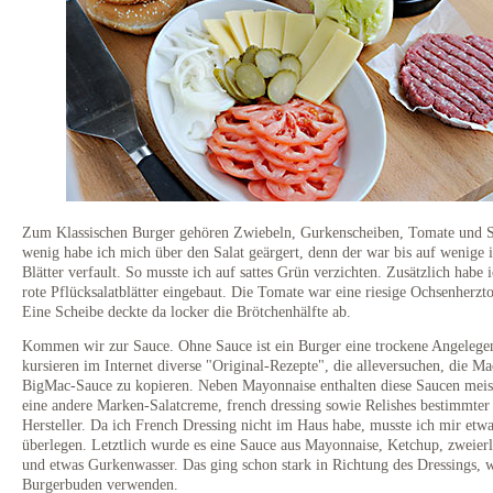
Zum Klassischen Burger gehören Zwiebeln, Gurkenscheiben, Tomate und S
wenig habe ich mich über den Salat geärgert, denn der war bis auf wenige 
Blätter verfault. So musste ich auf sattes Grün verzichten. Zusätzlich habe i
rote Pflücksalatblätter eingebaut. Die Tomate war eine riesige Ochsenherzt
Eine Scheibe deckte da locker die Brötchenhälfte ab.
Kommen wir zur Sauce. Ohne Sauce ist ein Burger eine trockene Angelegen
kursieren im Internet diverse "Original-Rezepte", die alleversuchen, die M
BigMac-Sauce zu kopieren. Neben Mayonnaise enthalten diese Saucen meis
eine andere Marken-Salatcreme, french dressing sowie Relishes bestimmter
Hersteller. Da ich French Dressing nicht im Haus habe, musste ich mir etw
überlegen. Letztlich wurde es eine Sauce aus Mayonnaise, Ketchup, zweierl
und etwas Gurkenwasser. Das ging schon stark in Richtung des Dressings, w
Burgerbuden verwenden.