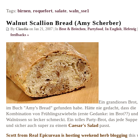
Tags:
birnen
,
roquefort
,
salate
,
waln_sse1
Walnut Scallion Bread (Amy Scherber)
By
Claudia
on Jan 21, 2007 | In
Brot & Brötchen
,
Partyfood
,
In English
,
Hefeteig
feedbacks »
Ein grandioses Brot,
im Buch "Amy's Bread" gefunden habe. Hätte nie gedacht, dass die
Kombination von Frühlingszwiebeln (erste Gedanke: im Brot??) un
Walnüssen so lecker schmeckt. Ein tolles Party-Brot, das jede Suppe
und sicher auch super zu einem
Caesar's Salad
passt.
Scott from Real Epicurean is hosting weekend herb blogging
this