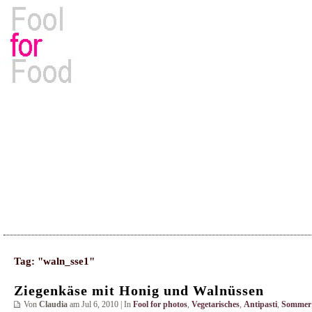
Rezepte, Kochbücher & Kulinarisches
Tag: "waln_sse1"
Ziegenkäse mit Honig und Walnüssen
Von
Claudia
am Jul 6, 2010 | In
Fool for photos
,
Vegetarisches
,
Antipasti
,
Sommer