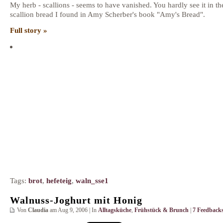
My herb - scallions - seems to have vanished. You hardly see it in t
scallion bread I found in Amy Scherber's book "Amy's Bread".
Full story »
Tags:
brot
,
hefeteig
,
waln_sse1
Walnuss-Joghurt mit Honig
Von
Claudia
am Aug 9, 2006 | In
Alltagsküche
,
Frühstück & Brunch
|
7 Feedbacks