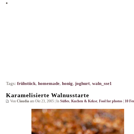
Tags:
frühstück
,
homemade
,
honig
,
joghurt
,
waln_sse1
Karamelisierte Walnusstarte
Von
Claudia
am Okt 23, 2005 | In
Süßes
,
Kuchen & Kekse
,
Fool for photos
|
10 Fe