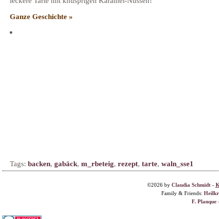
leckere Tarte mit knusprigen Karamel-Nüssen!
Ganze Geschichte »
Tags:
backen
,
gabäck
,
m_rbeteig
,
rezept
,
tarte
,
waln_sse1
©2026 by
Claudia Schmidt
-
K
Family & Friends:
Heilk
F. Planque 