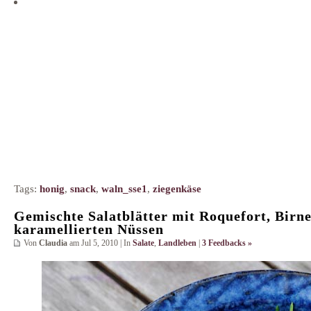
Tags:
honig
,
snack
,
waln_sse1
,
ziegenkäse
Gemischte Salatblätter mit Roquefort, Birn
karamellierten Nüssen
Von
Claudia
am Jul 5, 2010 | In
Salate
,
Landleben
|
3 Feedbacks »