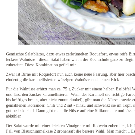
Gemischte Salatblätter, dazu etwas zerkrümelten Roquefort, etwas reife Bi
leckere Walnüsse - diesen Salat haben wir in der Kochschule ganz zu Begin
zubereitet. Diese Kombination gefiel mir.
Zwar ist Birne mit Roquefort nun auch keine neue Paarung, aber hier brach
eindeutig die karamellisierten würzigen Walnüsse noch einen Kick.
Für die Walnüsse erhitzt man ca. 75 g Zucker mit einem halben Esslöffel W
und lässt den Zucker karamellisieren. Wenn der Karamell die richtige Farbe
bis kräftiges braun, aber nicht zuuuu dunkel), gibt man die Nüsse - sowie e
gemahlenen Koriander, Chili und Zimt - hinzu und schwenkt sie im Topf, s
gut bedeckt sind. Dann gibt man die Nüsse auf eine Silikonmatte und lässt s
abkühlen.
Der Salat wurde mit einer leichten Vinaigrette mit Rotwein zubereitet, ich 
Fall von Blauschimmelkäse Zitronensaft die bessere Wahl. Man mischt 1 Es