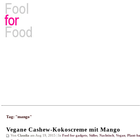
Rezepte, Kochbücher & Kulinarisches
Tag: "mango"
Vegane Cashew-Kokoscreme mit Mango
Von
Claudia
am Aug 19, 2015 | In
Fool for gadgets
,
Süßes
,
Nachtisch
,
Vegan
,
Plant-b