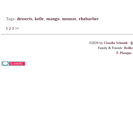
Tags:
desserts
,
kefir
,
mango
,
mousse
,
rhabarber
1
2
3
>>
©2026 by
Claudia Schmidt
-
K
Family & Friends:
Heilk
F. Planque 