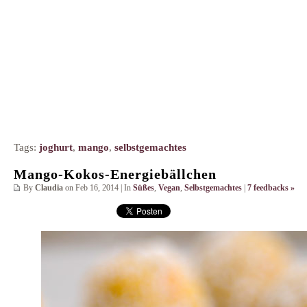
Tags:
joghurt
,
mango
,
selbstgemachtes
Mango-Kokos-Energiebällchen
By
Claudia
on Feb 16, 2014 | In
Süßes
,
Vegan
,
Selbstgemachtes
|
7 feedbacks »