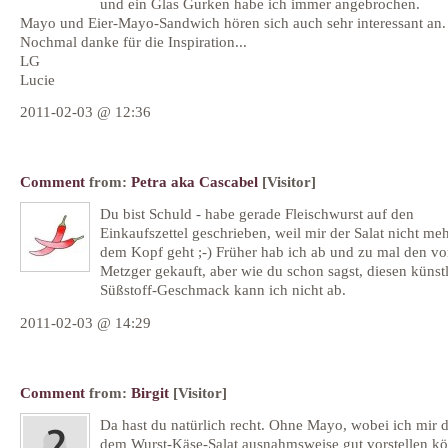
und ein Glas Gurken habe ich immer angebrochen.
Mayo und Eier-Mayo-Sandwich hören sich auch sehr interessant an.
Nochmal danke für die Inspiration...
LG
Lucie
2011-02-03 @ 12:36
Comment
from:
Petra aka Cascabel
[Visitor]
Du bist Schuld - habe gerade Fleischwurst auf den
Einkaufszettel geschrieben, weil mir der Salat nicht me
dem Kopf geht ;-) Früher hab ich ab und zu mal den v
Metzger gekauft, aber wie du schon sagst, diesen künst
Süßstoff-Geschmack kann ich nicht ab.
2011-02-03 @ 14:29
Comment
from:
Birgit
[Visitor]
Da hast du natürlich recht. Ohne Mayo, wobei ich mir d
dem Wurst-Käse-Salat ausnahmsweise gut vorstellen kö