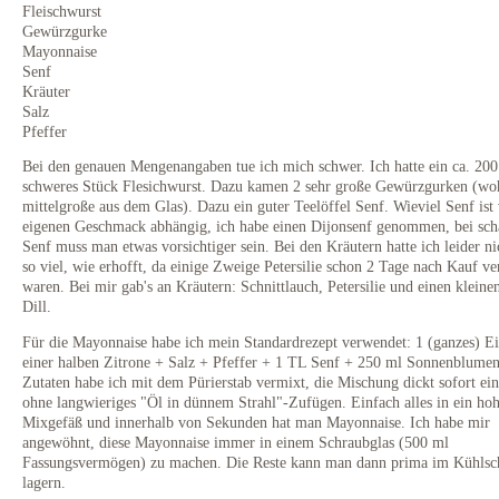
Fleischwurst
Gewürzgurke
Mayonnaise
Senf
Kräuter
Salz
Pfeffer
Bei den genauen Mengenangaben tue ich mich schwer. Ich hatte ein ca. 200
schweres Stück Flesichwurst. Dazu kamen 2 sehr große Gewürzgurken (woh
mittelgroße aus dem Glas). Dazu ein guter Teelöffel Senf. Wieviel Senf is
eigenen Geschmack abhängig, ich habe einen Dijonsenf genommen, bei sc
Senf muss man etwas vorsichtiger sein. Bei den Kräutern hatte ich leider ni
so viel, wie erhofft, da einige Zweige Petersilie schon 2 Tage nach Kauf ve
waren. Bei mir gab's an Kräutern: Schnittlauch, Petersilie und einen kleine
Dill.
Für die Mayonnaise habe ich mein Standardrezept verwendet: 1 (ganzes) Ei
einer halben Zitrone + Salz + Pfeffer + 1 TL Senf + 250 ml Sonnenblumen
Zutaten habe ich mit dem Pürierstab vermixt, die Mischung dickt sofort ein
ohne langwieriges "Öl in dünnem Strahl"-Zufügen. Einfach alles in ein ho
Mixgefäß und innerhalb von Sekunden hat man Mayonnaise. Ich habe mir
angewöhnt, diese Mayonnaise immer in einem Schraubglas (500 ml
Fassungsvermögen) zu machen. Die Reste kann man dann prima im Kühlsc
lagern.