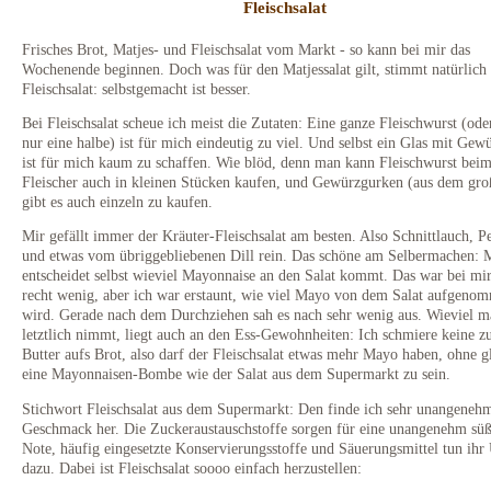
Frisches Brot, Matjes- und Fleischsalat vom Markt - so kann bei mir das
Wochenende beginnen. Doch was für den Matjessalat gilt, stimmt natürlich
Fleischsalat: selbstgemacht ist besser.
Bei Fleischsalat scheue ich meist die Zutaten: Eine ganze Fleischwurst (ode
nur eine halbe) ist für mich eindeutig zu viel. Und selbst ein Glas mit Ge
ist für mich kaum zu schaffen. Wie blöd, denn man kann Fleischwurst bei
Fleischer auch in kleinen Stücken kaufen, und Gewürzgurken (aus dem gro
gibt es auch einzeln zu kaufen.
Mir gefällt immer der Kräuter-Fleischsalat am besten. Also Schnittlauch, Pe
und etwas vom übriggebliebenen Dill rein. Das schöne am Selbermachen: 
entscheidet selbst wieviel Mayonnaise an den Salat kommt. Das war bei mir
recht wenig, aber ich war erstaunt, wie viel Mayo von dem Salat aufgeno
wird. Gerade nach dem Durchziehen sah es nach sehr wenig aus. Wieviel m
letztlich nimmt, liegt auch an den Ess-Gewohnheiten: Ich schmiere keine zu
Butter aufs Brot, also darf der Fleischsalat etwas mehr Mayo haben, ohne g
eine Mayonnaisen-Bombe wie der Salat aus dem Supermarkt zu sein.
Stichwort Fleischsalat aus dem Supermarkt: Den finde ich sehr unangene
Geschmack her. Die Zuckeraustauschstoffe sorgen für eine unangenehm süß
Note, häufig eingesetzte Konservierungsstoffe und Säuerungsmittel tun ihr
dazu. Dabei ist Fleischsalat soooo einfach herzustellen: