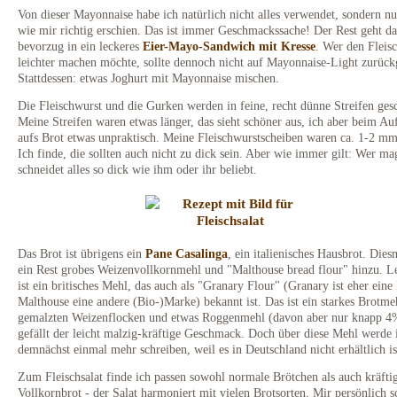
Von dieser Mayonnaise habe ich natürlich nicht alles verwendet, sondern nur
wie mir richtig erschien. Das ist immer Geschmackssache! Der Rest geht d
bevorzug in ein leckeres
Eier-Mayo-Sandwich mit Kresse
. Wer den Fleisc
leichter machen möchte, sollte dennoch nicht auf Mayonnaise-Light zurück
Stattdessen: etwas Joghurt mit Mayonnaise mischen.
Die Fleischwurst und die Gurken werden in feine, recht dünne Streifen gesc
Meine Streifen waren etwas länger, das sieht schöner aus, ich aber beim Au
aufs Brot etwas unpraktisch. Meine Fleischwurstscheiben waren ca. 1-2 mm
Ich finde, die sollten auch nicht zu dick sein. Aber wie immer gilt: Wer ma
schneidet alles so dick wie ihm oder ihr beliebt.
Das Brot ist übrigens ein
Pane Casalinga
, ein italienisches Hausbrot. Die
ein Rest grobes Weizenvollkornmehl und "Malthouse bread flour" hinzu. Le
ist ein britisches Mehl, das auch als "Granary Flour" (Granary ist eher eine
Malthouse eine andere (Bio-)Marke) bekannt ist. Das ist ein starkes Brotme
gemalzten Weizenflocken und etwas Roggenmehl (davon aber nur knapp 4
gefällt der leicht malzig-kräftige Geschmack. Doch über diese Mehl werde 
demnächst einmal mehr schreiben, weil es in Deutschland nicht erhältlich is
Zum Fleischsalat finde ich passen sowohl normale Brötchen als auch kräfti
Vollkornbrot - der Salat harmoniert mit vielen Brotsorten. Mir persönlich 