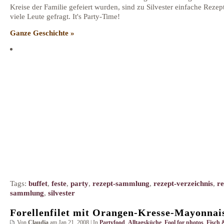
Kreise der Familie gefeiert wurden, sind zu Silvester einfache Rezept
viele Leute gefragt. It's Party-Time!
Ganze Geschichte »
Tags:
buffet
,
feste
,
party
,
rezept-sammlung
,
rezept-verzeichnis
,
re
sammlung
,
silvester
Forellenfilet mit Orangen-Kresse-Mayonnai
Von
Claudia
am Jan 21, 2008 | In
Partyfood
,
Alltagsküche
,
Fool for photos
,
Fisch 