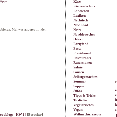
tipps
Käse
Küchentechnik
Landleben
Lexikon
Nachtisch
New Food
obieren. Mal was anderes mit den
News
Norddeutsches
Ostern
Partyfood
Pasta
Plant-based
Restaurants
Rezensionen
Salate
Saucen
Selbstgemachtes
Sommer
B
Suppen
a
Süßes
Tipps & Tricks
e
h
To die for
Vegetarisches
k
Vegan
o
Weihnachtsrezepte
Foodblogs - KW 14
[Besucher]