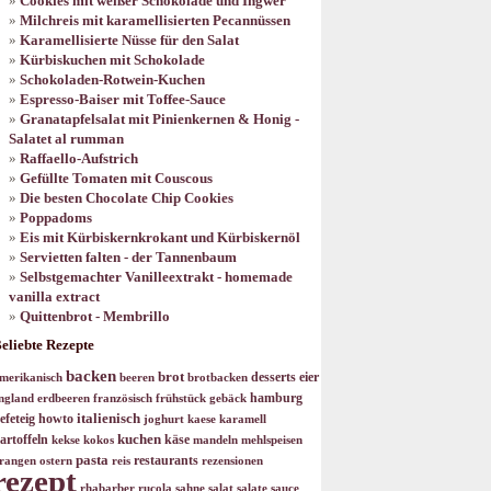
Cookies mit weißer Schokolade und Ingwer
Milchreis mit karamellisierten Pecannüssen
Karamellisierte Nüsse für den Salat
Kürbiskuchen mit Schokolade
Schokoladen-Rotwein-Kuchen
Espresso-Baiser mit Toffee-Sauce
Granatapfelsalat mit Pinienkernen & Honig -
Salatet al rumman
Raffaello-Aufstrich
Gefüllte Tomaten mit Couscous
Die besten Chocolate Chip Cookies
Poppadoms
Eis mit Kürbiskernkrokant und Kürbiskernöl
Servietten falten - der Tannenbaum
Selbstgemachter Vanilleextrakt - homemade
vanilla extract
Quittenbrot - Membrillo
eliebte Rezepte
backen
brot
desserts
eier
merikanisch
beeren
brotbacken
hamburg
ngland
erdbeeren
französisch
frühstück
gebäck
italienisch
efeteig
howto
joghurt
kaese
karamell
kuchen
artoffeln
käse
kekse
kokos
mandeln
mehlspeisen
pasta
restaurants
rangen
ostern
reis
rezensionen
rezept
rhabarber
rucola
sahne
salat
salate
sauce