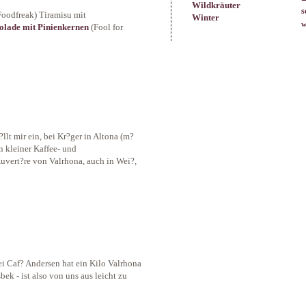
Wildkräuter
s
Foodfreak) Tiramisu mit
Winter
w
lade mit Pinienkernen
(Fool for
llt mir ein, bei Kr?ger in Altona (m?
in kleiner Kaffee- und
uvert?re von Valrhona, auch in Wei?,
ei Caf? Andersen hat ein Kilo Valrhona
bek - ist also von uns aus leicht zu