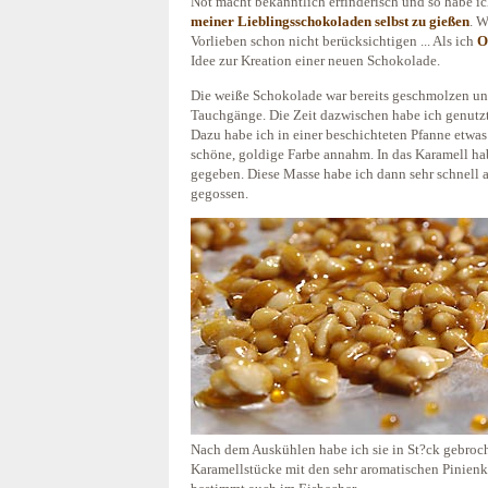
Not macht bekanntlich erfinderisch und so habe i
meiner Lieblingsschokoladen selbst zu gießen
. 
Vorlieben schon nicht berücksichtigen ... Als ich
O
Idee zur Kreation einer neuen Schokolade.
Die weiße Schokolade war bereits geschmolzen un
Tauchgänge. Die Zeit dazwischen habe ich genutzt
Dazu habe ich in einer beschichteten Pfanne etwas
schöne, goldige Farbe annahm. In das Karamell hab
gegeben. Diese Masse habe ich dann sehr schnell a
gegossen.
Nach dem Auskühlen habe ich sie in St?ck gebroch
Karamellstücke mit den sehr aromatischen Pinienke