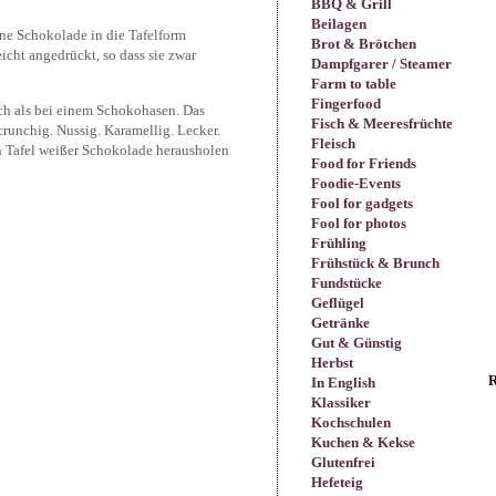
BBQ & Grill
Beilagen
ne Schokolade in die Tafelform
Brot & Brötchen
icht angedrückt, so dass sie zwar
Dampfgarer / Steamer
Farm to table
Fingerfood
ach als bei einem Schokohasen. Das
Fisch & Meeresfrüchte
crunchig. Nussig. Karamellig. Lecker.
Fleisch
n Tafel weißer Schokolade herausholen
Food for Friends
Foodie-Events
Fool for gadgets
Fool for photos
Frühling
Frühstück & Brunch
Fundstücke
Geflügel
Getränke
Gut & Günstig
Herbst
R
In English
Klassiker
Kochschulen
Kuchen & Kekse
Glutenfrei
Hefeteig