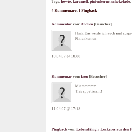
Tags:
howto
,
karamell
,
pinienkerne
,
schokolade
,
4 Kommentare, 1 Pingback
Kommentar
von:
Andrea
[Besucher]
Hmh. Das werde ich auch mal auspr
Pinienkernen.
10.04.07 @ 10:00
Kommentar
von:
izou
[Besucher]
Miammmmm!
Tr?s app?tissant!
11.04.07 @ 17:18
Pingback
von:
Lebensfähig » Leckeres aus den 