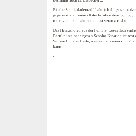
bestimmt auch im Eisbecher ...
Für die Schokoladentafel habe ich die geschmolze
gegossen und Karamellstücke oben drauf gelegt, le
nicht versinken, aber doch fest verankert sind.
Das Herausholen aus der Form ist wesentlich einf
Resultat meiner eigenen Schoko-Kreation ist sehr 
So ziemlich das Beste, was man aus einer schn?de
kann.