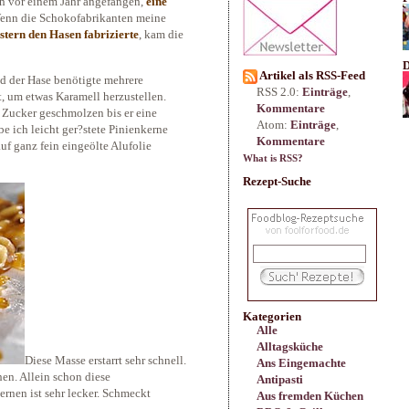
ch vor einem Jahr angefangen,
eine
Wenn die Schokofabrikanten meine
stern den Hasen fabrizierte
, kam die
D
Artikel als RSS-Feed
d der Hase benötigte mehrere
RSS 2.0:
Einträge
,
, um etwas Karamell herzustellen.
Kommentare
 Zucker geschmolzen bis er eine
Atom:
Einträge
,
e ich leicht ger?stete Pinienkerne
Kommentare
uf ganz fein eingeölte Alufolie
What is RSS?
Rezept-Suche
Kategorien
Alle
Alltagsküche
Diese Masse erstarrt sehr schnell.
Ans Eingemachte
en. Allein schon diese
Antipasti
rnen ist sehr lecker. Schmeckt
Aus fremden Küchen