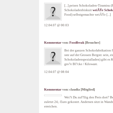
[...] peisen Schokoladen-Tiramisu (
Schokoladenbiskuit
weiÃŸe Schoko
Food) selbstgemachte weiÃŸe [...]
12.04.07 @ 00:03
Kommentar
von:
Foodfreak
[Besucher]
Bei der ganzen Schokofabrikation f?
sste auf der Grossen Bergstr. sein, e
Schokoladenspezialladen) gibt es K
gro?e Bl?cke / Kiloware.
12.04.07 @ 08:04
Kommentar
von:
claudia
[Mitglied]
Wei?t Du zuf?llig den Preis dort? B
zuletzt 24,- Euro gekostet. Andersen sitzt in Wands
erreichen.