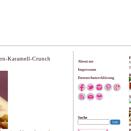
arisches
ern-Karamell-Crunch
F
About me
K
B
Impressum
R
Datenschutzerklärung
S
R
Suche
P