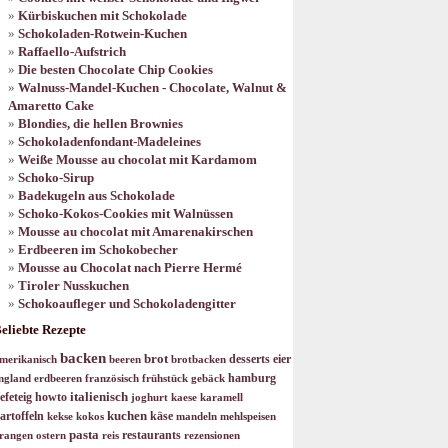
Kürbiskuchen mit Schokolade
Schokoladen-Rotwein-Kuchen
Raffaello-Aufstrich
Die besten Chocolate Chip Cookies
Walnuss-Mandel-Kuchen - Chocolate, Walnut &
Amaretto Cake
Blondies, die hellen Brownies
Schokoladenfondant-Madeleines
Weiße Mousse au chocolat mit Kardamom
Schoko-Sirup
Badekugeln aus Schokolade
Schoko-Kokos-Cookies mit Walnüssen
Mousse au chocolat mit Amarenakirschen
Erdbeeren im Schokobecher
Mousse au Chocolat nach Pierre Hermé
Tiroler Nusskuchen
Schokoaufleger und Schokoladengitter
eliebte Rezepte
backen
brot
desserts
eier
merikanisch
beeren
brotbacken
hamburg
ngland
erdbeeren
französisch
frühstück
gebäck
italienisch
efeteig
howto
joghurt
kaese
karamell
kuchen
artoffeln
käse
kekse
kokos
mandeln
mehlspeisen
pasta
restaurants
rangen
ostern
reis
rezensionen