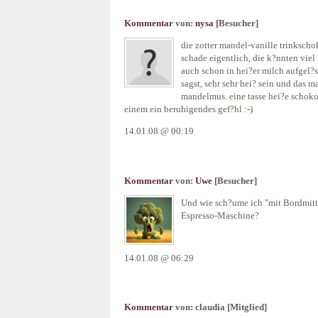
Kommentar
von:
nysa
[Besucher]
die zotter mandel-vanille trinkscho
schade eigentlich, die k?nnten viel
auch schon in hei?er milch aufgel?s
sagst, sehr sehr hei? sein und das m
mandelmus. eine tasse hei?e schoko
einem ein beruhigendes gef?hl :-)
14.01.08 @ 00:19
Kommentar
von:
Uwe
[Besucher]
Und wie sch?ume ich "mit Bordmitt
Espresso-Maschine?
14.01.08 @ 06:29
Kommentar
von:
claudia
[Mitglied]