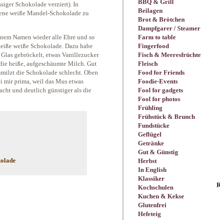
BBQ & Grill
iger Schokolade verziert). In
Beilagen
gene weiße Mandel-Schokolade zu
Brot & Brötchen
Dampfgarer / Steamer
nem Namen wieder alle Ehre und so
Farm to table
 heiße weiße Schokolade. Dazu habe
Fingerfood
 Glas gebröckelt, etwas Vanillezucker
Fisch & Meeresfrüchte
die heiße, aufgeschäumte Milch. Gut
Fleisch
hmilzt die Schokolade schlecht. Oben
Food for Friends
 mir prima, weil das Mus etwas
Foodie-Events
acht und deutlich günstiger als die
Fool for gadgets
Fool for photos
Frühling
Frühstück & Brunch
Fundstücke
Geflügel
Getränke
Gut & Günstig
kolade
Herbst
In English
Klassiker
R
Kochschulen
Kuchen & Kekse
Glutenfrei
Hefeteig