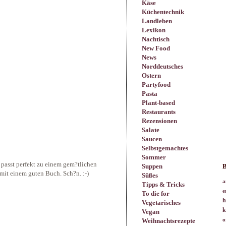
Käse
Küchentechnik
Landleben
Lexikon
Nachtisch
New Food
News
Norddeutsches
Ostern
Partyfood
Pasta
Plant-based
Restaurants
Rezensionen
Salate
Saucen
Selbstgemachtes
Sommer
passt perfekt zu einem gem?tlichen
Suppen
B
mit einem guten Buch. Sch?n. :-)
Süßes
a
Tipps & Tricks
e
To die for
h
Vegetarisches
k
Vegan
Weihnachtsrezepte
o