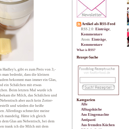
P
Artikel als RSS-Feed
RSS 2.0:
Einträge
,
D
Kommentare
Atom:
Einträge
,
Kommentare
What is RSS?
Rezept-Suche
 Hadley's, gibt es zum Preis von 3,-
nn man bedenkt, dass die kleinen
 Zudem bekommt man immer ein Glas,
d ein Schälchen mit etwas
chen. Beim letzten Mal wurde ich
ch bekam die Milch, das Schälchen und
Kategorien
 Nebentisch aber auch kein Zotter-
Alle
estellt und würden die heiße
Alltagsküche
ten. Allerdings schmeckte meine
Ans Eingemachte
ch mandelig. Hätte ich gleich
Antipasti
on dem Glas am Nebentisch, bei dem
Aus fremden Küchen
en trank ich die Milch mit dem