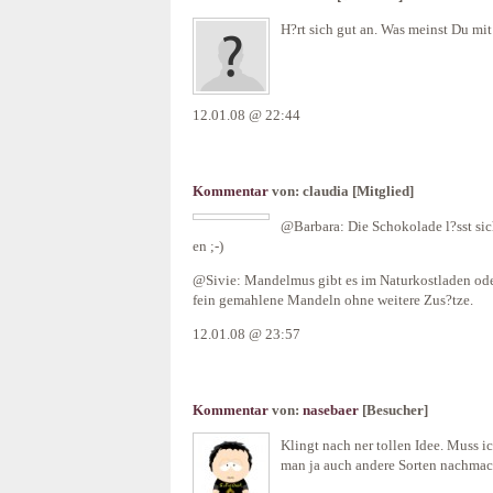
H?rt sich gut an. Was meinst Du m
12.01.08 @ 22:44
Kommentar
von:
claudia
[Mitglied]
@Barbara: Die Schokolade l?sst si
en ;-)
@Sivie: Mandelmus gibt es im Naturkostladen ode
fein gemahlene Mandeln ohne weitere Zus?tze.
12.01.08 @ 23:57
Kommentar
von:
nasebaer
[Besucher]
Klingt nach ner tollen Idee. Muss 
man ja auch andere Sorten nachmac