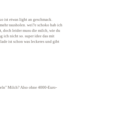
ko ist etwas light an geschmack.
 mehr rausholen. wei?e schoko hab ich
t, doch leider muss die milch, wie du
ag ich nicht so. super idee das mit
lade ist schon was leckeres und gibt
eln" Milch? Also ohne 4000-Euro-