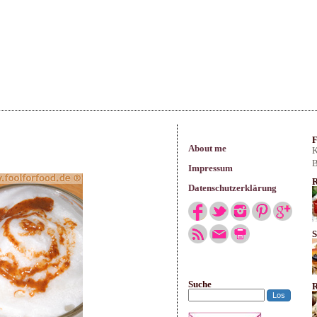
arisches
F
About me
K
B
Impressum
R
Datenschutzerklärung
S
Suche
R