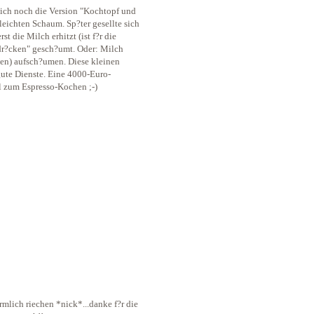
ich noch die Version "Kochtopf und
leichten Schaum. Sp?ter gesellte sich
 die Milch erhitzt (ist f?r die
dr?cken" gesch?umt. Oder: Milch
ben) aufsch?umen. Diese kleinen
gute Dienste. Eine 4000-Euro-
 zum Espresso-Kochen ;-)
mlich riechen *nick*...danke f?r die