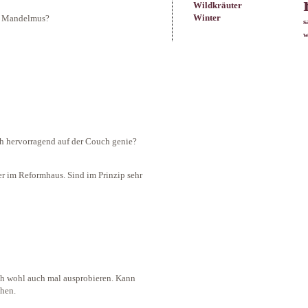
Wildkräuter
Winter
it Mandelmus?
s
w
ch hervorragend auf der Couch genie?
r im Reformhaus. Sind im Prinzip sehr
ich wohl auch mal ausprobieren. Kann
hen.