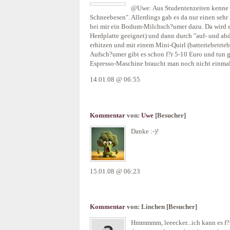
@Uwe: Aus Studentenzeiten kenne 
Schneebesen". Allerdings gab es da nur einen sehr 
bei mir ein Bodum-Milchsch?umer dazu. Da wird erst
Herdplatte geeignet) und dann durch "auf- und ab
erhitzen und mit einem Mini-Quirl (batteriebetrie
Aufsch?umer gibt es schon f?r 5-10 Euro und tun 
Espresso-Maschine braucht man noch nicht einmal
14.01.08 @ 06:55
Kommentar
von:
Uwe
[Besucher]
Danke :-)!
15.01.08 @ 06:23
Kommentar
von:
Linchen
[Besucher]
Hmmmmm, leeecker...ich kann es f?r