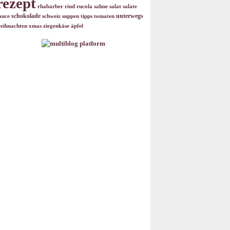
rezept
rhabarber
rind
rucola
sahne
salat
salate
schokolade
unterwegs
auce
schweiz
suppen
tipps
tomaten
eihnachten
xmas
ziegenkäse
äpfel