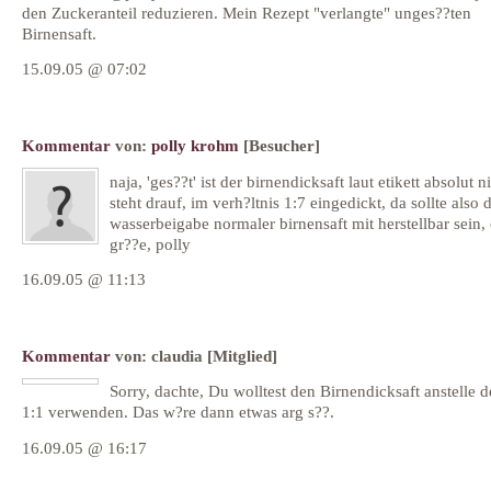
den Zuckeranteil reduzieren. Mein Rezept "verlangte" unges??ten
Birnensaft.
15.09.05 @ 07:02
Kommentar
von:
polly krohm
[Besucher]
naja, 'ges??t' ist der birnendicksaft laut etikett absolut n
steht drauf, im verh?ltnis 1:7 eingedickt, da sollte also 
wasserbeigabe normaler birnensaft mit herstellbar sein,
gr??e, polly
16.09.05 @ 11:13
Kommentar
von:
claudia
[Mitglied]
Sorry, dachte, Du wolltest den Birnendicksaft anstelle d
1:1 verwenden. Das w?re dann etwas arg s??.
16.09.05 @ 16:17