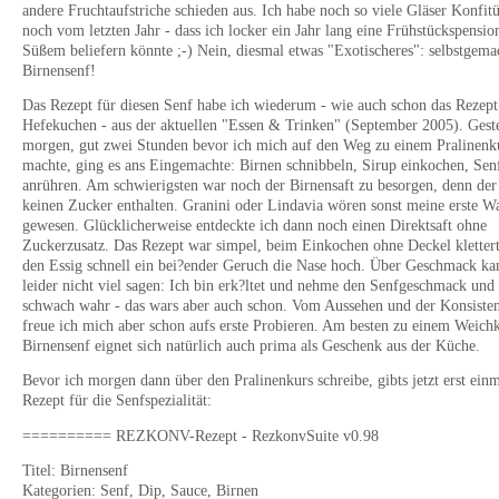
andere Fruchtaufstriche schieden aus. Ich habe noch so viele Gläser Konfitü
noch vom letzten Jahr - dass ich locker ein Jahr lang eine Frühstückspensio
Süßem beliefern könnte ;-) Nein, diesmal etwas "Exotischeres": selbstgema
Birnensenf!
Das Rezept für diesen Senf habe ich wiederum - wie auch schon das Rezept
Hefekuchen - aus der aktuellen "Essen & Trinken" (September 2005). Gest
morgen, gut zwei Stunden bevor ich mich auf den Weg zu einem Pralinenk
machte, ging es ans Eingemachte: Birnen schnibbeln, Sirup einkochen, Sen
anrühren. Am schwierigsten war noch der Birnensaft zu besorgen, denn der 
keinen Zucker enthalten. Granini oder Lindavia wören sonst meine erste W
gewesen. Glücklicherweise entdeckte ich dann noch einen Direktsaft ohne
Zuckerzusatz. Das Rezept war simpel, beim Einkochen ohne Deckel kletter
den Essig schnell ein bei?ender Geruch die Nase hoch. Über Geschmack ka
leider nicht viel sagen: Ich bin erk?ltet und nehme den Senfgeschmack und
schwach wahr - das wars aber auch schon. Vom Aussehen und der Konsisten
freue ich mich aber schon aufs erste Probieren. Am besten zu einem Weich
Birnensenf eignet sich natürlich auch prima als Geschenk aus der Küche.
Bevor ich morgen dann über den Pralinenkurs schreibe, gibts jetzt erst einm
Rezept für die Senfspezialität:
========== REZKONV-Rezept - RezkonvSuite v0.98
Titel: Birnensenf
Kategorien: Senf, Dip, Sauce, Birnen