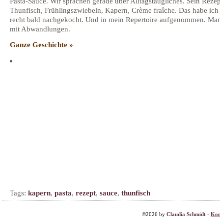
Pasta-Sauce. Wir sprachen gerade über Alltagstaugliches. Sein Reze
Thunfisch, Frühlingszwiebeln, Kapern, Crème fraîche. Das habe ich
recht bald nachgekocht. Und in mein Repertoire aufgenommen. Ma
mit Abwandlungen.
Ganze Geschichte »
Tags:
kapern
,
pasta
,
rezept
,
sauce
,
thunfisch
©2026 by
Claudia Schmidt
-
Kon