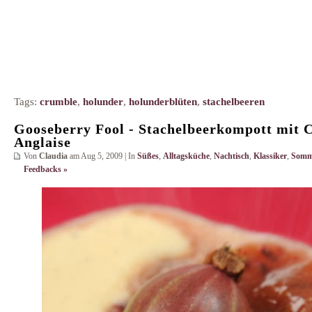
Tags:
crumble
,
holunder
,
holunderblüten
,
stachelbeeren
Gooseberry Fool - Stachelbeerkompott mit 
Anglaise
Von
Claudia
am Aug 5, 2009 | In
Süßes
,
Alltagsküche
,
Nachtisch
,
Klassiker
,
Somm
Feedbacks »