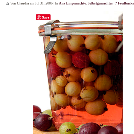
Von
Claudia
am Jul 31, 2006 | In
Ans Eingemachte
,
Selbstgemachtes
|
7 Feedbacks
Save