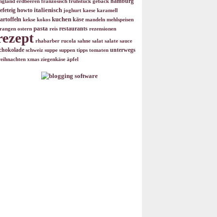
hamburg
ngland
erdbeeren
französisch
frühstück
gebäck
italienisch
efeteig
howto
joghurt
kaese
karamell
kuchen
artoffeln
käse
kekse
kokos
mandeln
mehlspeisen
pasta
restaurants
rangen
ostern
reis
rezensionen
rezept
rhabarber
rucola
sahne
salat
salate
sauce
chokolade
unterwegs
schweiz
suppe
suppen
tipps
tomaten
eihnachten
xmas
ziegenkäse
äpfel