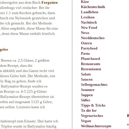
Käse
nisbeergelee aus dem Buch
Forgotten
Küchentechnik
allerdings viel einfacher: Bei ihr
Landleben
tnis 1:1 zum Kochen gebracht, dann
Lexikon
durch ein Nylonsieb gestrichen und
Nachtisch
 habe ich gemacht. Bei der Methode
New Food
 Allen empfiehlt, diese Masse für eine
News
, denn diese Masse enthält letztlich
Norddeutsches
Ostern
Partyfood
Pasta
Plant-based
 Beeren ca. 2,5 Gläser, 2 größere
Restaurants
 dem Rezept, dass die
Rezensionen
 abkühlt und das Ganze recht viel
Salate
dieses Gelee hält. Die Methode, erst
Saucen
lly Bag zu geben, finde ich
Selbstgemachtes
im Ballymaloe-Rezept wurden es
Sommer
rem Rezept ca. 4-5 225 g-Gläser
Suppen
Ballymaloe-Rezept übertrieben ist.
Süßes
orbin auf insgesamt 1125 g Gelee,
Tipps & Tricks
 sollen. Letzteres kann ich
To die for
Vegetarisches
B
Vegan
adentopf zum Einsatz. Den hatte ich
a
Weihnachtsrezepte
on Töpfen wurde in Ballymaloe häufig