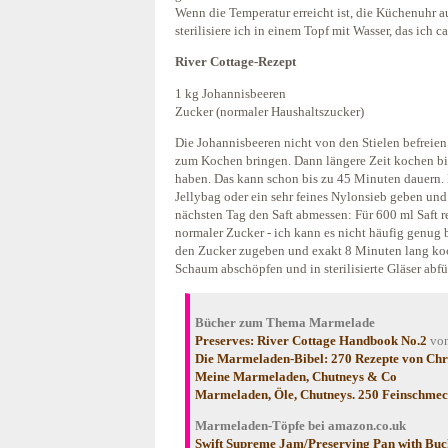
Wenn die Temperatur erreicht ist, die Küchenuhr a
sterilisiere ich in einem Topf mit Wasser, das ich 
River Cottage-Rezept
1 kg Johannisbeeren
Zucker (normaler Haushaltszucker)
Die Johannisbeeren nicht von den Stielen befreie
zum Kochen bringen. Dann längere Zeit kochen bis
haben. Das kann schon bis zu 45 Minuten dauern.
Jellybag oder ein sehr feines Nylonsieb geben und
nächsten Tag den Saft abmessen: Für 600 ml Saft 
normaler Zucker - ich kann es nicht häufig genug
den Zucker zugeben und exakt 8 Minuten lang ko
Schaum abschöpfen und in sterilisierte Gläser abfü
Bücher zum Thema Marmelade
Preserves: River Cottage Handbook No.2
von
Die Marmeladen-Bibel: 270 Rezepte von Chri
Meine Marmeladen, Chutneys & Co
Marmeladen, Öle, Chutneys. 250 Feinschmeck
Marmeladen-Töpfe bei amazon.co.uk
Swift Supreme Jam/Preserving Pan with Buc