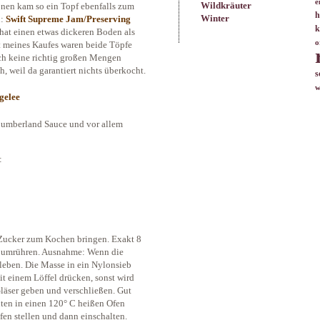
e
Wildkräuter
onen kam so ein Topf ebenfalls zum
h
Winter
n:
Swift Supreme Jam/Preserving
k
 hat einen etwas dickeren Boden als
o
 meines Kaufes waren beide Töpfe
ich keine richtig großen Mengen
, weil da garantiert nichts überkocht.
s
w
n: Cumberland Sauce und vor allem
:
 Zucker zum Kochen bringen. Exakt 8
t umrühren. Ausnahme: Wenn die
leben. Die Masse in ein Nylonsieb
it einem Löffel drücken, sonst wird
 Gläser geben und verschließen. Gut
uten in einen 120° C heißen Ofen
fen stellen und dann einschalten.