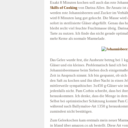
Exakt 8 Minuten kochen soll auch das rote Johan
Skills of Cooking
von Darina Allen. Ihr Ansatz ist 
werden rote Johannisbeeren und Zucker im Verhäl
wird 8 Minuten lang gut gekocht. Die Masse wird 
sofort in sterilisierte Gläser abgefüllt. Genau das
bleibt recht viel feuchte Fruchtmasse übrig. Darina
Tarte zu nutzen. Ich finde das nicht gerade optimal
mehr Kerne als normale Marmelade.
Das Gelee wurde fest, die Ausbeute betrug bei 1 kg
Gläser und ein kleines. Problematisch fand ich bei
Johannisbeermasse beim Sieben doch einigermaßen
Zeit in Anspruch nimmt. Ich bin gespannt, ob sich 
den Saft zu kochen und ihn über Nacht in einen Je
mittlerweile sympathischer. 3x450 g-Gläser wie 
jedenfalls nicht. Pam Corbin schreibt, dass bei ih
herauskommen. Ich denke, dass die Menge in dem 
Selbst bei optimistischer Schätzung kommt Pam C
während nach Ballymaloe-Art 1350 g herauskommen
zumindest nicht bestätigen.
Zum Geleekochen kam erstmals mein neuer Marmel
in Irland über amazon.co.uk bestellt. Diese Art v