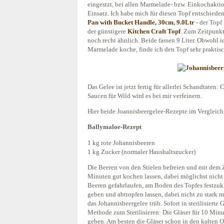
eingestzt, bei allen Marmelade- bzw. Einkochakti
Einsatz. Ich habe mich für diesen Topf entschiede
Pan with Bucket Handle, 30cm, 9.0Ltr
- der Topf
der günstigere
Kitchen Craft Topf
. Zum Zeitpunkt
noch recht ähnlich. Beide fassen 9 Liter. Obwohl 
Marmelade koche, finde ich den Topf sehr praktisch
Das Gelee ist jetzt fertig für allerlei Schandtate
Saucen für Wild wird es bei mir verfeinern.
Hier beide Joannisbeergelee-Rezepte im Vergleich
Ballymaloe-Rezept
1 kg rote Johannisbeeren
1 kg Zucker (normaler Haushaltszucker)
Die Beeren von den Stielen befreien und mit dem
Minuten gut kochen lassen, dabei möglichst nich
Beeren gefahrlaufen, am Boden des Topfes festzuk
geben und abtropfen lassen, dabei nicht zu stark m
das Johannisbeergelee trüb. Sofort in sterilisierte
Methode zum Sterilisieren: Die Gläser für 10 Min
geben. Am besten die Gläser schon in den kalten O