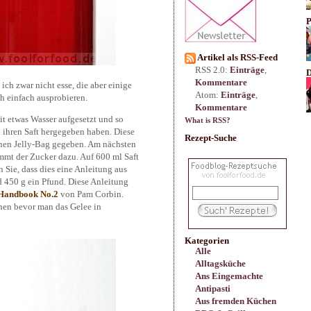
P
Artikel als RSS-Feed
RSS 2.0:
Einträge
,
D
Kommentare
ich zwar nicht esse, die aber einige
Atom:
Einträge
,
ch einfach ausprobieren.
Kommentare
t etwas Wasser aufgesetzt und so
What is RSS?
d ihren Saft hergegeben haben. Diese
Rezept-Suche
inen Jelly-Bag gegeben. Am nächsten
mmt der Zucker dazu. Auf 600 ml Saft
Sie, dass dies eine Anleitung aus
d 450 g ein Pfund. Diese Anleitung
 Handbook No.2
von Pam Corbin.
hen bevor man das Gelee in
Kategorien
Alle
Alltagsküche
Ans Eingemachte
Antipasti
Aus fremden Küchen