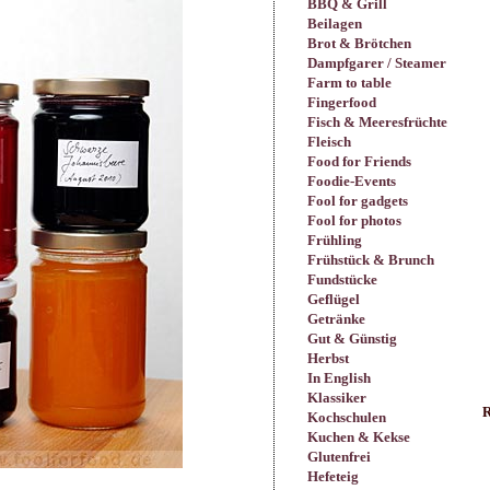
BBQ & Grill
Beilagen
Brot & Brötchen
Dampfgarer / Steamer
Farm to table
Fingerfood
Fisch & Meeresfrüchte
Fleisch
Food for Friends
Foodie-Events
Fool for gadgets
Fool for photos
Frühling
Frühstück & Brunch
Fundstücke
Geflügel
Getränke
Gut & Günstig
Herbst
In English
Klassiker
R
Kochschulen
Kuchen & Kekse
Glutenfrei
Hefeteig