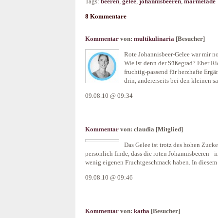
Tags:
beeren
,
gelee
,
johannisbeeren
,
marmelade
8 Kommentare
Kommentar
von:
multikulinaria
[Besucher]
Rote Johannisbeer-Gelee war mir no
Wie ist denn der Süßegrad? Eher Ri
fruchtig-passend für herzhafte Ergä
drin, andererseits bei den kleinen s
09.08.10 @ 09:34
Kommentar
von:
claudia
[Mitglied]
Das Gelee ist trotz des hohen Zucker
persönlich finde, dass die roten Johannisbeeren - 
wenig eigenen Fruchtgeschmack haben. In diesem S
09.08.10 @ 09:46
Kommentar
von:
katha
[Besucher]