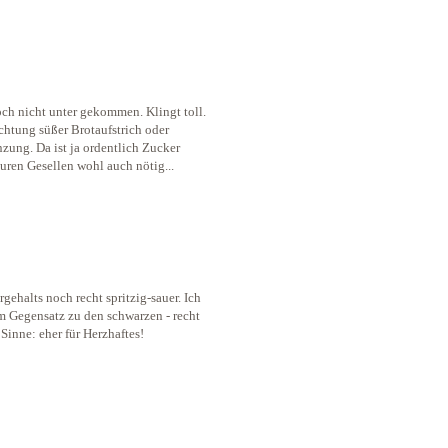
ch nicht unter gekommen. Klingt toll.
chtung süßer Brotaufstrich oder
nzung. Da ist ja ordentlich Zucker
auren Gesellen wohl auch nötig...
gehalts noch recht spritzig-sauer. Ich
im Gegensatz zu den schwarzen - recht
inne: eher für Herzhaftes!