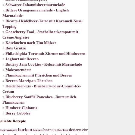
Schwarze Johannisbeermarmelade
Bittere Orangenmarmelade - English
Marmalade
Ricotta-Heidelbeer-Tarte mit Karamell-Nuss-
Topping
Gooseberry Fool - Stachelbeerkompott mit
Crème Anglaise
Käsekuchen nach Tim Mälzer
Rote Grütze
Philadelphia-Torte mit Zitrone und Himbeeren
Joghurt mit Beeren
Buttery Jam Cookies - Kekse mit Marmelade
Makronentorte
Pfannkuchen mit Pfirsichen und Beeren
Beeren-Marzipan-Törtchen
Heidelbeer-Eis - Blueberry-Sour-Cream-Ice-
Cream
Blueberry Soufflé Pancakes - Buttermilch-
Pfannkuchen
Himbeer-Clafoutis
Berry Cobbler
eliebte Rezepte
backen
brot
desserts
eier
merikanisch
beeren
brotbacken