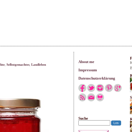
arisches
F
About me
K
hte
,
Selbstgemachtes
,
Landleben
B
Impressum
R
Datenschutzerklärung
S
Suche
R