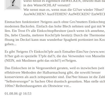
wieso heisst es eigentlich einWECKEN, obwohl man da
in den WinterSCHLAF versetzt?
Wie nennt man es, wenn man die Gl?ser wieder ?ffnet?
AusWACHEN? AusSTEHEN? AufWECKEN? EntWEC
Einmachen funktioniert ?brigens auch ohne Gro?mutters Einkochto
modernen Backofen. Einfach das hohe Blech nehmen und gut mit W
llen. Ein Trost f?r alle Einkochtopfbesitzer (auch wenn ich annehme,
Du, liebe Claudia, mehrere Kocht?pfe besitzt): Durch die Thermome
ffnung im Deckel kann man wunderbar Spaghetti portioniert ins Ko
geben...
Es gibt ?brigens f?r Einkocht?pfe auch Entsafter-Eins?tze (www.wec
fr?her gab es spezielle T?pfe daf?r, die das Verwenden von Musseli
(NEIN, mit Muslimen geht das nicht!!) er?brigen.
Das Einkochen ist in Vergessenheit geraten, weil es inzwischen (seit
effektivere Methoden der Halbarmachung gibt, die sowohl besser
konservieren als auch zeitsparender sind. Dar?ber hinaus ist die Zah
"Selbstversorger" in Sachen Obst drastisch gesunken. Man stelle sic
100m? Reihenhausgarten als Obstwiese vor...
01.08.06 @ 16:53