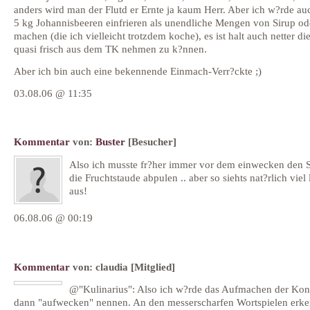
anders wird man der Flutd er Ernte ja kaum Herr. Aber ich w?rde auc
5 kg Johannisbeeren einfrieren als unendliche Mengen von Sirup od
machen (die ich vielleicht trotzdem koche), es ist halt auch netter di
quasi frisch aus dem TK nehmen zu k?nnen.
Aber ich bin auch eine bekennende Einmach-Verr?ckte ;)
03.08.06 @ 11:35
Kommentar
von:
Buster
[Besucher]
Also ich musste fr?her immer vor dem einwecken den S
die Fruchtstaude abpulen .. aber so siehts nat?rlich viel 
aus!
06.08.06 @ 00:19
Kommentar
von:
claudia
[Mitglied]
@"Kulinarius": Also ich w?rde das Aufmachen der Kon
dann "aufwecken" nennen. An den messerscharfen Wortspielen erk