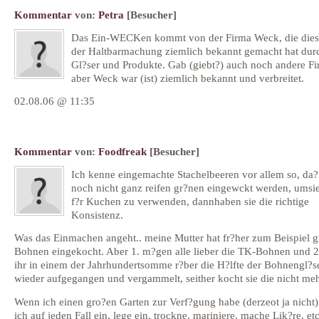
Kommentar
von:
Petra
[Besucher]
Das Ein-WECKen kommt von der Firma Weck, die dies
der Haltbarmachung ziemlich bekannt gemacht hat durc
Gl?ser und Produkte. Gab (giebt?) auch noch andere F
aber Weck war (ist) ziemlich bekannt und verbreitet.
02.08.06 @ 11:35
Kommentar
von:
Foodfreak
[Besucher]
Ich kenne eingemachte Stachelbeeren vor allem so, da?
noch nicht ganz reifen gr?nen eingewckt werden, umsie
f?r Kuchen zu verwenden, dannhaben sie die richtige
Konsistenz.
Was das Einmachen angeht.. meine Mutter hat fr?her zum Beispiel g
Bohnen eingekocht. Aber 1. m?gen alle lieber die TK-Bohnen und 2
ihr in einem der Jahrhundertsomme r?ber die H?lfte der Bohnengl?s
wieder aufgegangen und vergammelt, seither kocht sie die nicht meh
Wenn ich einen gro?en Garten zur Verf?gung habe (derzeot ja nicht
ich auf jeden Fall ein, lege ein, trockne, mariniere, mache Lik?re, etc