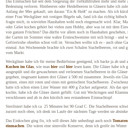
Das Einmachen hat seit dem Siegeszug der Tiefkühltruhen mehr und mehr 
Bedeutung verloren. Himbeeren oder Heidelbeeren in Gläsern habe ich zule
Anfang der 90er gekauft, um daraus "Eis & Heiß" zu machen. Als ich kürzl
einer Frau Weckgläser mit rostigen Bügeln sah, fand ich das richtig hübsch
fragte mich, in wievielen Haushalten wohl noch eingemacht wird. Klar, M
oder Gelee kochen gehört bei vielen zum Hobby, aber was ist mit dem Ein
von ganzen Früchten? Das dürfte vor allem noch in Haushalten geschehen, 
der Garten im Sommer eine wahre Ernteschwemme mit sich bringt - und w
Gefriertruhe ohnehin schon voll ist. Versuchen wollte ich es - auch ohne Ga
einmal. Am Wochenende brachte ich zwei Schalen Stachelbeeren, rot und g
vom Markt.
Weckgläser habe ich für meine Bedürfnisse genügend, ich backe ja ab und 
Kuchen im Glas
, wie man
hier
und
hier
lesen kann. Die Gläser habe ich g
ausgespült und die gewaschenen und verlesenen Stachelbeeren in die Gläser
gegeben, insgesamt kamen drei Gläser à 500 ml zusammen. Jeweils ein Gla
grünen, eines mit roten und eines mit gemischten Stachelbeeren. Zwischenz
hatte ich schon einen Liter Wasser mit 400 g Zucker aufgesetzt. Als das sp
kochte, habe ich die Gläser damit gefüllt. Gut mit Weckringen und Klamm
verschlossen und ab in den kürzlich neu erstandenen Einmachtopf.
Sterilisiert habe ich ca. 25 Minuten bei 90 Grad C. Die Stachelbeeren sc
zurzeit noch oben, ich denk im Laufe der nächsten Tage werden sie absinke
Das Einkochen ging fix, ich will dieses Jahr unbedingt auch noch
Tomaten
einmachen
. Die wären eine sinnvolle Konserve, denn ich greife im Winter