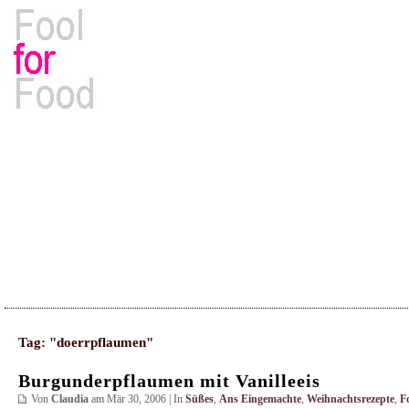
Rezepte, Kochbücher & Kulinarisches
Tag: "doerrpflaumen"
Burgunderpflaumen mit Vanilleeis
Von
Claudia
am Mär 30, 2006 | In
Süßes
,
Ans Eingemachte
,
Weihnachtsrezepte
,
F