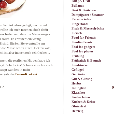
BBQ & Grill
Beilagen
Brot & Brötchen
Dampfgarer / Steamer
Farm to table
Fingerfood
e Getränkedose gelegt, um die auf
Fisch & Meeresfrüchte
wollte ich auch machen, doch dafür
Fleisch
muss bedenken, dass die Masse mega-
Food for Friends
 sollte. Es erfordert ein wenig
Foodie-Events
 sind, fließen Sie eventuelle am
Fool for gadgets
t die Masse schon einen Tick zu kalt,
Fool for photos
ch ist aber immer noch sehr lecker ...
Frühling
Frühstück & Brunch
pert, die restlichen Hippen habe ich
Fundstücke
egt. Sehr lecker! Schmeckt sicher auch
Geflügel
ezept wandert in mein
Getränke
her) als das
Pecan-Krokant
.
Gut & Günstig
Herbst
1.2
R
In English
Klassiker
Kochschulen
Kuchen & Kekse
Glutenfrei
Hefeteig