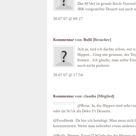
Das M?del ist gerade Koch-Vizewelt
JBK vorgestellte Dessert war auch 
30.07.07 @ 09:27
Kommentar
von:
Bolli
[Besucher]
Ach ja, und ich dachte schon, nur i
Hippen....Ging mir genauso, der Teig 
formen....Ich glaube, man sollte Ei
noch nicht probiert.
30.07.07 @ 17:54
Kommentar
von:
claudia
[Mitglied]
@Rosa: Ja, die Hippen sind sehr vie
oder im St?ck als Deko f?r Desserts.
@Foodfreak: Da bin ich beruhigt. Man muss sich 
konzentrieren. Wenn man nebenbei etwas anderes m
@Bolli: Hmmm, Eiwei?? W?rde das die Hippen nich