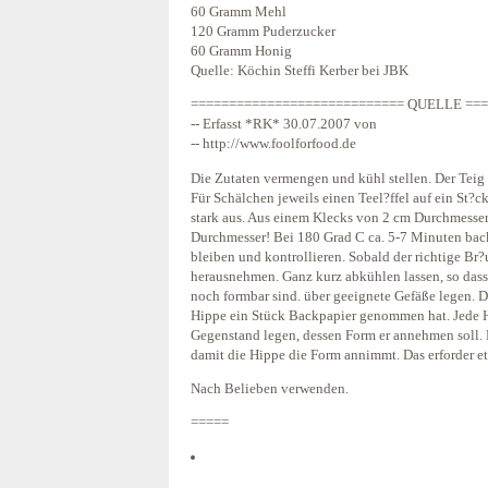
60 Gramm Mehl
120 Gramm Puderzucker
60 Gramm Honig
Quelle: Köchin Steffi Kerber bei JBK
============================ QUELLE ===
-- Erfasst *RK* 30.07.2007 von
-- http://www.foolforfood.de
Die Zutaten vermengen und kühl stellen. Der Teig i
Für Schälchen jeweils einen Teel?ffel auf ein St?
stark aus. Aus einem Klecks von 2 cm Durchmesser 
Durchmesser! Bei 180 Grad C ca. 5-7 Minuten bac
bleiben und kontrollieren. Sobald der richtige Br?
herausnehmen. Ganz kurz abkühlen lassen, so dass 
noch formbar sind. über geeignete Gefäße legen. D
Hippe ein Stück Backpapier genommen hat. Jede 
Gegenstand legen, dessen Form er annehmen soll. 
damit die Hippe die Form annimmt. Das erforder 
Nach Belieben verwenden.
=====