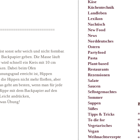
Käse
Küchentechnik
Landleben
Lexikon
Nachtisch
New Food
=========================
News
Norddeutsches
Ostern
st sonst sehr weich und nicht formbar.
Partyfood
ck Backpapier geben. Die Masse läuft
Pasta
wird schnell ein Kreis mit 10 cm
Plant-based
ken. Dabei beim Ofen
Restaurants
unungsgrad erreicht ist, Hippen
Rezensionen
die Hippen nicht mehr fließen, aber
Salate
as geht am besten, wenn man für jede
Saucen
Hippe mit dem Backpapier auf den
Selbstgemachtes
Leicht andrücken,
Sommer
etwas Übung!
Suppen
B
Süßes
a
Tipps & Tricks
To die for
e
h
Vegetarisches
Vegan
k
Weihnachtsrezepte
o