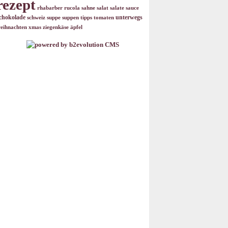
rezept
rhabarber
rucola
sahne
salat
salate
sauce
chokolade
unterwegs
schweiz
suppe
suppen
tipps
tomaten
eihnachten
xmas
ziegenkäse
äpfel