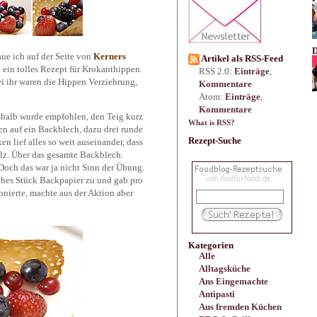
D
ue ich auf der Seite von
Kerners
Artikel als RSS-Feed
 ein tolles Rezept für Krokanthippen.
RSS 2.0:
Einträge
,
ei ihr waren die Hippen Verziehrung,
Kommentare
Atom:
Einträge
,
Kommentare
eshalb wurde empfohlen, den Teig kurz
What is RSS?
en auf ein Backblech, dazu drei runde
Rezept-Suche
n lief alles so weit auseinander, dass
lz. Über das gesamte Backblech.
och das war ja nicht Sinn der Übung.
sches Stück Backpapier zu und gab pro
onierte, machte aus der Aktion aber
Kategorien
Alle
Alltagsküche
Ans Eingemachte
Antipasti
Aus fremden Küchen