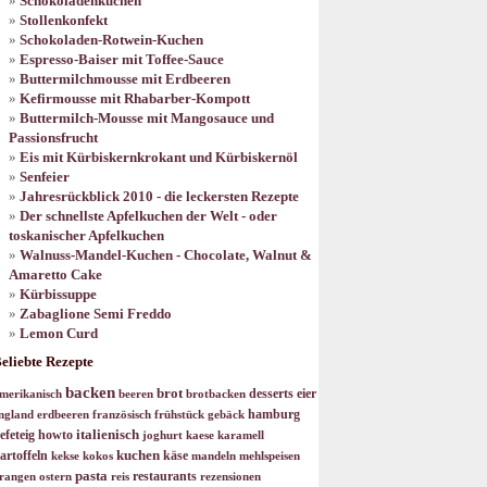
Schokoladenkuchen
Stollenkonfekt
Schokoladen-Rotwein-Kuchen
Espresso-Baiser mit Toffee-Sauce
Buttermilchmousse mit Erdbeeren
Kefirmousse mit Rhabarber-Kompott
Buttermilch-Mousse mit Mangosauce und
Passionsfrucht
Eis mit Kürbiskernkrokant und Kürbiskernöl
Senfeier
Jahresrückblick 2010 - die leckersten Rezepte
Der schnellste Apfelkuchen der Welt - oder
toskanischer Apfelkuchen
Walnuss-Mandel-Kuchen - Chocolate, Walnut &
Amaretto Cake
Kürbissuppe
Zabaglione Semi Freddo
Lemon Curd
eliebte Rezepte
backen
brot
desserts
eier
merikanisch
beeren
brotbacken
hamburg
ngland
erdbeeren
französisch
frühstück
gebäck
italienisch
efeteig
howto
joghurt
kaese
karamell
kuchen
artoffeln
käse
kekse
kokos
mandeln
mehlspeisen
pasta
restaurants
rangen
ostern
reis
rezensionen