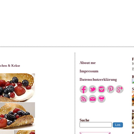
arisches
F
About me
K
chen & Kekse
B
Impressum
R
Datenschutzerklärung
S
R
Suche
P