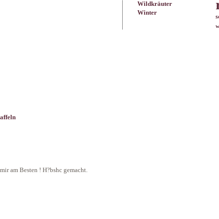
Wildkräuter
Winter
s
w
affeln
t mir am Besten ! H?bshc gemacht.