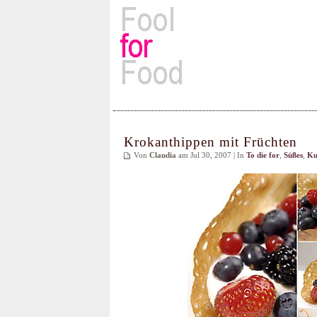
Rezepte, Kochbücher & Kulin
Krokanthippen mit Früchten
Von
Claudia
am Jul 30, 2007 | In
To die for
,
Süßes
,
Ku