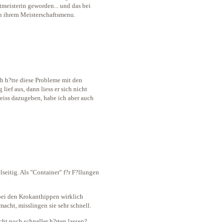
meisterin geworden... und das bei
in ihrem Meisterschaftsmenu.
ch h?tte diese Probleme mit den
lief aus, dann liess er sich nicht
weiss dazugeben, habe ich aber auch
lseitig. Als "Container" f?r F?llungen
bei den Krokanthippen wirklich
acht, misslingen sie sehr schnell.
t noch schneller h?rten lassen?