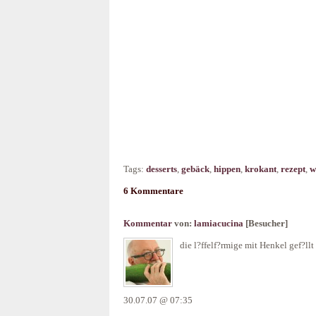
Tags:
desserts
,
gebäck
,
hippen
,
krokant
,
rezept
,
w
6 Kommentare
Kommentar
von:
lamiacucina
[Besucher]
die l?ffelf?rmige mit Henkel gef?ll
30.07.07 @ 07:35