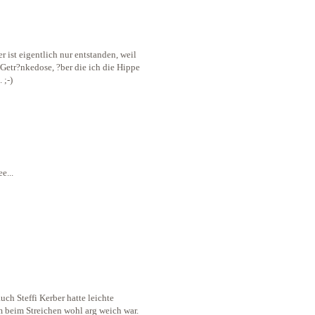
r ist eigentlich nur entstanden, weil
e Getr?nkedose, ?ber die ich die Hippe
 ;-)
e...
ch Steffi Kerber hatte leichte
m beim Streichen wohl arg weich war.