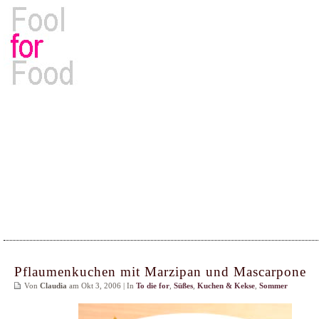
Rezepte, Kochbücher & Kulinarisches
Pflaumenkuchen mit Marzipan und Mascarpone
Von
Claudia
am Okt 3, 2006 | In
To die for
,
Süßes
,
Kuchen & Kekse
,
Sommer