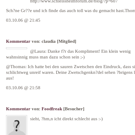
http://www.schleissheimforum.de/blog/?p=607
Sch?ne Gr??e und ich finde das auch toll was du gemacht hast.Tho
03.10.06 @ 21:45
Kommentar
von:
claudia
[Mitglied]
@Laura: Danke f?r das Kompliment! Ein klein wenig
wahnsinnig muss man dazu schon sein ;-)
@Thomas: Ich hatte bei den sauren Zwetschen den Eindruck, dass s
schlichtweg unreif waren. Deine Zwetschgenkn?del sehen ?brigens 
aus!
03.10.06 @ 21:58
Kommentar
von:
Foodfreak
[Besucher]
sieht, ?hm,n icht direkt schlecht aus :-)