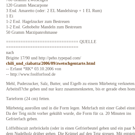
120 Gramm Mascarpone
3 Essl. Amaretto (oder: 2 EL Mandelsirup + 1 EL Rum)
1 Ei
1-2 Essl. Hagelzucker zum Bestreuen
1-2 Essl. Gehobelte Mandeln zum Bestreuen
50 Gramm Marzipanrohmasse
============================== QUELLE
==============================
nach
Brigitte 17/90 und http://peho.typepad.com/
chili_und_ciabatta/2006/09/zwetschgentarte.html
-- Erfasst *RK* 03.10.2006 von
-- http://www.foolforfood.de
Mehl, Puderzucker, Salz, Butter, und Eigelb zu einem Mürbeteig verkneten
Arbeitsfl?che geben und nur kurz zusammenkneten, bis er gerade eben hom
Tarteform (24 cm) fetten.
Mürbeteig ausrollen und in die Form legen. Mehrfach mit einer Gabel einst
Da der Teig nicht vorher gekühlt wurde, die Form für ca. 20 Minuten ins
Gefrierfach geben.
Löffelbiscuit zerbröckeln (oder in einen Gefrierbeutel geben und ein paar 
dem Nudelholz drüber gehen. Die Krümel auf den Teig streuen. Mit entstei