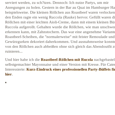
serviert werden, zu sch?tzen. Dennoch: Ich nutze Partys, um mir
Anregungen zu holen. Gestern in der Bar au Quai im Hamburger Ha
beispielsweise. Die kleinen Röllchen aus Roastbeef waren verlocken
den Enden ragte ein wenig Ruccola (Rauke) hervor. Gefüllt waren d
Röllchen mit einer leichten Aioli-Creme, dann mit einem kleinen Bü
Ruccola aufgerollt. Gehalten wurde die Röllchen, wie man unschwe
erkennen kann, mit Zahnstochern. Das war eine angenehme Variante
Roastbeef-Scheiben, die "normalerweise" mit feister Remoulade und
Gewürzgurken dekoriert daherkommen. Und ausnahmsweise konnt
von den Röllchen auch abbeißen ohne sich gleich das Abendoutfit z
ruinieren...
Und hier habe ich die
Roastbeef-Röllchen mit Rucola
nachgebastelt
selbstgemachter Mayonnaise und einer Version mit Kresse. Für Cate
Interessierte:
Kurz-Eindruck eines professionellen Party-Büffets fi
hier
.