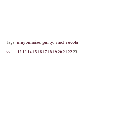
Tags:
mayonnaise
,
party
,
rind
,
rucola
<<
1
...
12
13
14
15
16
17
18
19
20
21
22
23