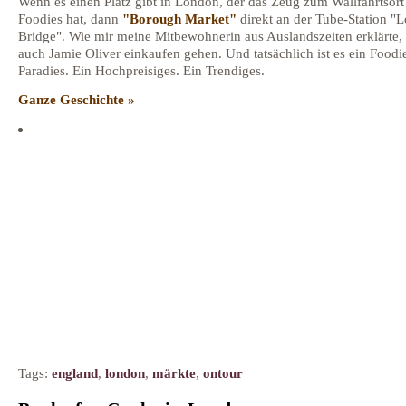
Wenn es einen Platz gibt in London, der das Zeug zum Wallfahrtsort
Foodies hat, dann
"Borough Market"
direkt an der Tube-Station "
Bridge". Wie mir meine Mitbewohnerin aus Auslandszeiten erklärte, s
auch Jamie Oliver einkaufen gehen. Und tatsächlich ist es ein Foodi
Paradies. Ein Hochpreisiges. Ein Trendiges.
Ganze Geschichte »
Tags:
england
,
london
,
märkte
,
ontour