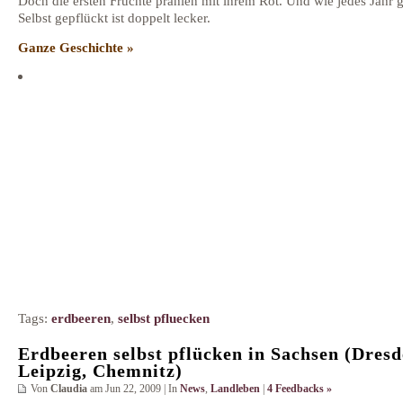
Doch die ersten Früchte prahlen mit ihrem Rot. Und wie jedes Jahr gi
Selbst gepflückt ist doppelt lecker.
Ganze Geschichte »
Tags:
erdbeeren
,
selbst pfluecken
Erdbeeren selbst pflücken in Sachsen (Dresd
Leipzig, Chemnitz)
Von
Claudia
am Jun 22, 2009 | In
News
,
Landleben
|
4 Feedbacks »