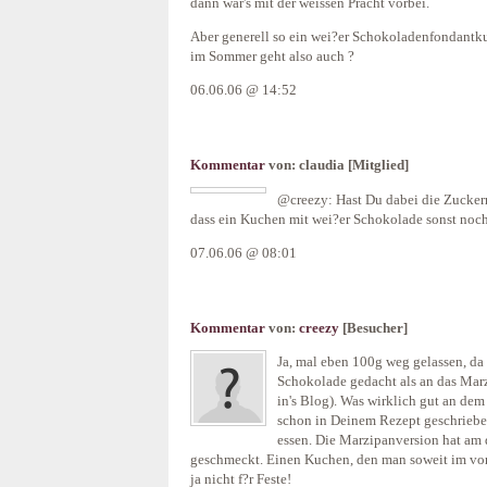
dann war's mit der weissen Pracht vorbei.
Aber generell so ein wei?er Schokoladenfondantk
im Sommer geht also auch ?
06.06.06 @ 14:52
Kommentar
von:
claudia
[Mitglied]
@creezy: Hast Du dabei die Zuckerme
dass ein Kuchen mit wei?er Schokolade sonst noch
07.06.06 @ 08:01
Kommentar
von:
creezy
[Besucher]
Ja, mal eben 100g weg gelassen, da
Schokolade gedacht als an das Marzi
in's Blog). Was wirklich gut an dem 
schon in Deinem Rezept geschrieben
essen. Die Marzipanversion hat am 
geschmeckt. Einen Kuchen, den man soweit im vor
ja nicht f?r Feste!