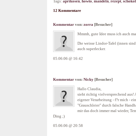
Tags:
aprikosen
,
howto
,
mandeln
,
rezept
,
schoko
12 Kommentare
Kommentar
von:
zorra
[Besucher]
Mmmh, gute Idee muss ich auch mal
Die weisse Lindor-Tafel (innen sind
auch superlecker.
05.06.06 @ 16:42
Kommentar
von:
Nicky
[Besucher]
Hallo Claudia,
sieht richtig vielversprechend aus!
eigener Verarbeitung - f?r mich - e
"Grauschleier" durch falsche Handh
mir das doch immer mal wieder, Tem
Ding ;)
05.06.06 @ 20:58