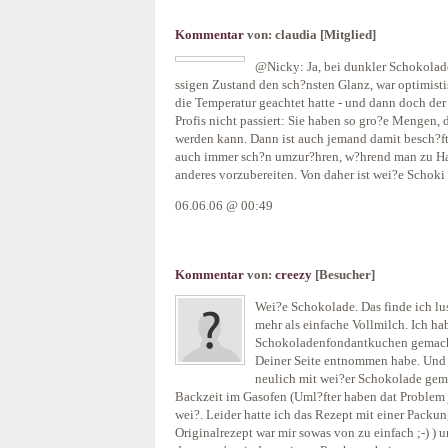
Kommentar
von:
claudia
[Mitglied]
@Nicky: Ja, bei dunkler Schokolade 
ssigen Zustand den sch?nsten Glanz, war optimisti
die Temperatur geachtet hatte - und dann doch der 
Profis nicht passiert: Sie haben so gro?e Mengen, 
werden kann. Dann ist auch jemand damit besch?f
auch immer sch?n umzur?hren, w?hrend man zu Hau
anderes vorzubereiten. Von daher ist wei?e Schoki 
06.06.06 @ 00:49
Kommentar
von:
creezy
[Besucher]
Wei?e Schokolade. Das finde ich lu
mehr als einfache Vollmilch. Ich ha
Schokoladenfondantkuchen gemacht
Deiner Seite entnommen habe. Und
neulich mit wei?er Schokolade gem
Backzeit im Gasofen (Uml?fter haben dat Problem ja
wei?. Leider hatte ich das Rezept mit einer Packu
Originalrezept war mir sowas von zu einfach ;-) )