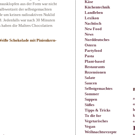
Käse
rausklopfen aus der Form war nicht
Küchentechnik
Halbwertzeit der selbstgemachten
Landleben
de um keinen radioaktiven Nuklid
Lexikon
aß. Jedenfalls war nach 30 Minuten
Nachtisch
s haben die Maîtres Chocolatiers
New Food
News
Norddeutsches
eiße Schokolade mit Pinienkern-
Ostern
Partyfood
Pasta
Plant-based
Restaurants
Rezensionen
Salate
Saucen
Selbstgemachtes
B
Sommer
a
Suppen
Süßes
e
h
Tipps & Tricks
To die for
k
Vegetarisches
o
Vegan
Weihnachtsrezepte
s