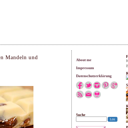
arisches
ten Mandeln und
F
About me
K
B
Impressum
R
Datenschutzerklärung
S
R
Suche
P