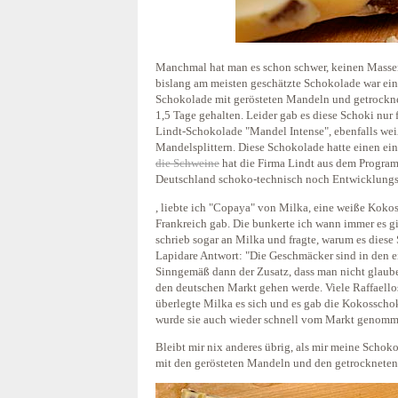
Manchmal hat man es schon schwer, keinen Masse
bislang am meisten geschätzte Schokolade war eine
Schokolade mit gerösteten Mandeln und getrocknet
1,5 Tage gehalten. Leider gab es diese Schoki nur f
Lindt-Schokolade "Mandel Intense", ebenfalls wei
Mandelsplittern. Diese Schokolade hatte einen ei
die Schweine
hat die Firma Lindt aus dem Progra
Deutschland schoko-technisch noch Entwicklungs
, liebte ich "Copaya" von Milka, eine weiße Kokos
Frankreich gab. Die bunkerte ich wann immer es gin
schrieb sogar an Milka und fragte, warum es diese
Lapidare Antwort: "Die Geschmäcker sind in den e
Sinngemäß dann der Zusatz, dass man nicht glaube
den deutschen Markt gehen werde. Viele Raffaello
überlegte Milka es sich und es gab die Kokosscho
wurde sie auch wieder schnell vom Markt genomm
Bleibt mir nix anderes übrig, als mir meine Schok
mit den gerösteten Mandeln und den getrockneten