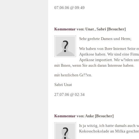
07.06.06 @ 09:49
Kommentar
von:
Unat , Sabri
[Besucher]
Sehr geehrte Damen und Herrn;
Wir haben von Ihrer Internet Seite e
Aprikose haben. Wir sind eine Firm
Aprikose importiert. Wir w?rden un
mit Ihnen, wenn Sie auch daran Interesse haben.
mit herzlichen Gr??en.
Sabri Unat
27.07.06 @ 02:34
Kommentar
von:
Anke
[Besucher]
Is ja witzig, ich hatte damals auch
Kokosschokolade an Milka geschre