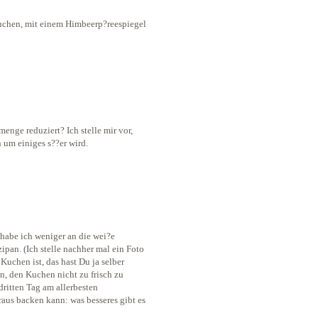
uchen, mit einem Himbeerp?reespiegel
nge reduziert? Ich stelle mir vor,
 um einiges s??er wird.
 habe ich weniger an die wei?e
pan. (Ich stelle nachher mal ein Foto
Kuchen ist, das hast Du ja selber
, den Kuchen nicht zu frisch zu
dritten Tag am allerbesten
aus backen kann: was besseres gibt es