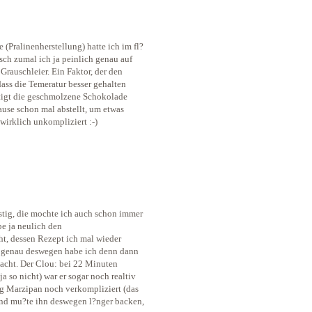
(Pralinenherstellung) hatte ich im fl?
sch zumal ich ja peinlich genau auf
Grauschleier. Ein Faktor, der den
dass die Temeratur besser gehalten
tigt die geschmolzene Schokolade
se schon mal abstellt, um etwas
wirklich unkompliziert :-)
stig, die mochte ich auch schon immer
be ja neulich den
, dessen Rezept ich mal wieder
 genau deswegen habe ich denn dann
acht. Der Clou: bei 22 Minuten
 so nicht) war er sogar noch realtiv
ng Marzipan noch verkompliziert (das
 und mu?te ihn deswegen l?nger backen,