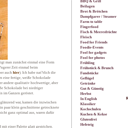
BBQ & Grill
Beilagen
Brot & Brötchen
Dampfgarer / Steamer
Farm to table
Fingerfood
Fisch & Meeresfrüchte
Fleisch
Food for Friends
Foodie-Events
Fool for gadgets
Fool for photos
tigt man zunächst einmal eine Form
Frühling
l?ngerer Zeit einmal beim
Frühstück & Brunch
ber auch
hier
). Ich habe nat?rlich die
Fundstücke
ern eine fertige, weiße Schokolade
Geflügel
 andere qualitativ hochwertige, aber
Getränke
ße Schokolade bei niedriger
Gut & Günstig
n im Ganzen geröstet.
Herbst
R
In English
glänzend war, kamen die inzwischen
Klassiker
n paar klein geschnittene getrocknete
Kochschulen
icht ganz optimal aus, waren dafür
Kuchen & Kekse
Glutenfrei
Hefeteig
it einer Palette glatt gestrichen.