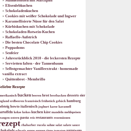
Mandelstollen mit Marzipan
Elisenlebkuchen
Schokoladenkuchen
Cookies mit weißer Schokolade und Ingwer
Karamellisierte Nüsse für den Salat
Kürbiskuchen mit Schokolade
Schokoladen-Rotwein-Kuchen
Raffaello-Aufstrich
Die besten Chocolate Chip Cookies
Poppadoms
Senfeier
Jahresrückblick 2010 - die leckersten Rezepte
Servietten falten - der Tannenbaum
Selbstgemachter Vanilleextrakt - homemade
vanilla extract
Quittenbrot - Membrillo
eliebte Rezepte
backen
brot
desserts
eier
merikanisch
beeren
brotbacken
hamburg
ngland
erdbeeren
französisch
frühstück
gebäck
italienisch
efeteig
howto
joghurt
kaese
karamell
kuchen
artoffeln
käse
kekse
kokos
mandeln
mehlspeisen
pasta
restaurants
rangen
ostern
reis
rezensionen
rezept
rhabarber
rucola
sahne
salat
salate
sauce
chokolade
unterwegs
schweiz
suppe
suppen
tipps
tomaten