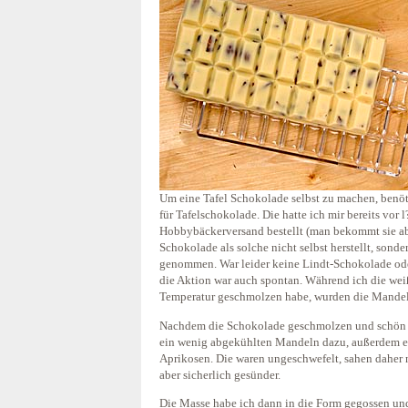
Um eine Tafel Schokolade selbst zu machen, benö
für Tafelschokolade. Die hatte ich mir bereits vor 
Hobbybäckerversand bestellt (man bekommt sie a
Schokolade als solche nicht selbst herstellt, sond
genommen. War leider keine Lindt-Schokolade oder
die Aktion war auch spontan. Während ich die wei
Temperatur geschmolzen habe, wurden die Mandel
Nachdem die Schokolade geschmolzen und schön 
ein wenig abgekühlten Mandeln dazu, außerdem ei
Aprikosen. Die waren ungeschwefelt, sahen daher n
aber sicherlich gesünder.
Die Masse habe ich dann in die Form gegossen und m