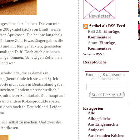
D
ngeschmack zu haben. Die von mir
Artikel als RSS-Feed
 200g-Tafel (sic!) von Lindt: weiße
RSS 2.0:
Einträge
,
en Aprikosen. Die hat nie länger als
Kommentare
ür kurze Zeit. Etwas länger gab es die
Atom:
Einträge
,
ß und mit fein gehackten, gerösteten
Kommentare
nmaligen Duft! Doch auch die
haben
What is RSS?
mm genommen. Vor ewigen Zeiten, als
Rezept-Suche
land war
schokolade, die es damals in
g (heute finde ich sie zu süß). Ich
 Sorte nicht auch in Deutschland gäbe.
inzelnen Ländern unterschiedlich."
, mit dieser Schokolade überhaupt auf
s und andere Kokosprodukte später,
ki doch noch in Deutschland. Leider
Kategorien
en.
Alle
Alltagsküche
olade selbst zu machen. Und zwar die
Ans Eingemachte
 Aprikosen.
Antipasti
Aus fremden Küchen