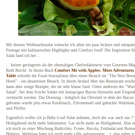
Mit diesem Weihnachtssalat wünsche ich allen ein paar leckere und entspan
Festtage mit kulinarischen Highlights und Comfort food! Die Inspiration fü
Salat fand ich bei ...
... keiner geringeren als der ehemaligen Chefredakteurin vom Gourmet-Ma
Ruth Reichl. In ihrem Buch
Comfort Me with Apples: More Adventures 
Table
schreibt die Food-Journalisten über einen Besuch im "The New Boon
Hotel" - ein desaströser Besuch. In ihrem Artikel über das Restaurant ersch
dann aber einige Rezepte, die sie sehr klasse fand. Unter anderem der "Wa
Salad", bei dem frische Salate mit knusprigen Bacon-Streuseln und Ziegen
vermischt werden. Das Dressing - lediglich das Olivenöl in dem der Bacon
gebraten wurde plus etwas Knoblauch, Zitronensaft und gehackte Walnüsse,
und Pfeffer.
Eigentlich wollte ich ja Baby-Leaf-Salat nehmen, doch der war auch um 7
Heiligabend nicht mehr bekommen. Gar nicht mehr an Heiligabend. Also en
ich mich zu einer Mischung Radicchio, Frisée, Rucola, Feldsalat und Roma
Blättern. Walnüsse hatte ich nicht mehr (alle aufgegessesn ...), also nahm i