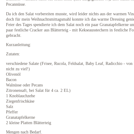
Pecannüsse.
Da ich den Salat vorbereiten musste, wird leider nichts aus der warmen Vina
doch für mein Weihnachtsmittagsmahl konnte ich das warme Dressing geni
Feier des Tages spendierte ich dem Salat noch ein paar Granatapfelkerne un
paar festliche Cracker aus Blätterteig - mit Kekseausstechern in festliche F
gebracht.
Kurzanleitung:
Zutaten:
verschiedene Salate (Frisee, Rucola, Feldsalat, Baby Leaf, Radicchio - von 
nicht zu viel!)
Olivenöl
Bacon
Walnüsse oder Pecans
Zitronensaft, bei Salat für 4 ca. 2 EL)
1 Knoblauchzehe
Ziegenfrischkäse
Salz
Pfeffer
Granatapfelkerne
2 kleine Platten Blätterteig
Mengen nach Bedarf.