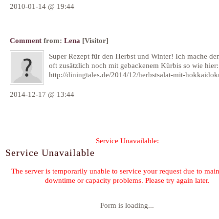
2010-01-14 @ 19:44
Comment
from:
Lena
[Visitor]
Super Rezept für den Herbst und Winter! Ich mache den
oft zusätzlich noch mit gebackenem Kürbis so wie hier:
http://diningtales.de/2014/12/herbstsalat-mit-hokkaidok
2014-12-17 @ 13:44
Form is loading...
Comment feed for this post
« So löst man Kerne aus einem Granatapfel - ohne
Desserts - nic
blutiges Massaker
Weihn