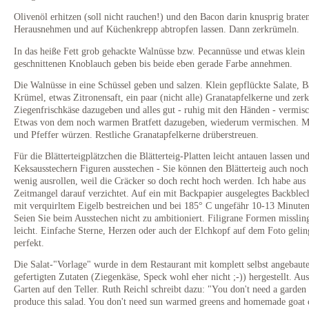
Olivenöl erhitzen (soll nicht rauchen!) und den Bacon darin knusprig brate
Herausnehmen und auf Küchenkrepp abtropfen lassen. Dann zerkrümeln.
In das heiße Fett grob gehackte Walnüsse bzw. Pecannüsse und etwas klein
geschnittenen Knoblauch geben bis beide eben gerade Farbe annehmen.
Die Walnüsse in eine Schüssel geben und salzen. Klein gepflückte Salate, 
Krümel, etwas Zitronensaft, ein paar (nicht alle) Granatapfelkerne und zer
Ziegenfrischkäse dazugeben und alles gut - ruhig mit den Händen - vermis
Etwas von dem noch warmen Bratfett dazugeben, wiederum vermischen. Mi
und Pfeffer würzen. Restliche Granatapfelkerne drüberstreuen.
Für die Blätterteigplätzchen die Blätterteig-Platten leicht antauen lassen un
Keksausstechern Figuren ausstechen - Sie können den Blätterteig auch noch
wenig ausrollen, weil die Cräcker so doch recht hoch werden. Ich habe aus
Zeitmangel darauf verzichtet. Auf ein mit Backpapier ausgelegtes Backblec
mit verquirltem Eigelb bestreichen und bei 185° C ungefähr 10-13 Minute
Seien Sie beim Ausstechen nicht zu ambitioniert. Filigrane Formen misslin
leicht. Einfache Sterne, Herzen oder auch der Elchkopf auf dem Foto geli
perfekt.
Die Salat-"Vorlage" wurde in dem Restaurant mit komplett selbst angebaut
gefertigten Zutaten (Ziegenkäse, Speck wohl eher nicht ;-)) hergestellt. Au
Garten auf den Teller. Ruth Reichl schreibt dazu: "You don't need a garden 
produce this salad. You don't need sun warmed greens and homemade goat 